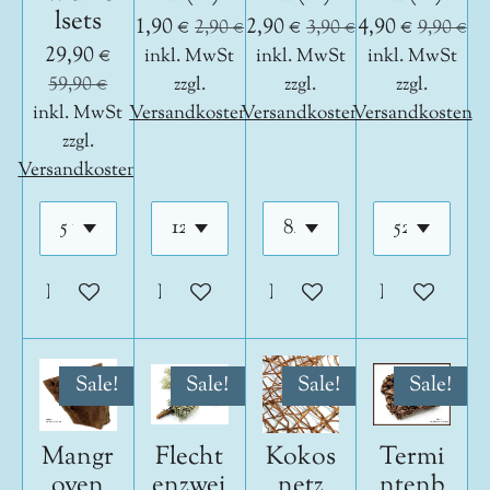
lsets
1,90 €
2,90 €
4,90 €
2,90 €
3,90 €
9,90 €
29,90 €
inkl. MwSt
inkl. MwSt
inkl. MwSt
59,90 €
zzgl.
zzgl.
zzgl.
inkl. MwSt
Versandkosten
Versandkosten
Versandkosten
zzgl.
Versandkosten
In den Warenkorb
In den Warenkorb
In den Warenkorb
In den War
Sale!
Sale!
Sale!
Sale!
Mangr
Flecht
Kokos
Termi
oven
enzwei
netz
ntenb