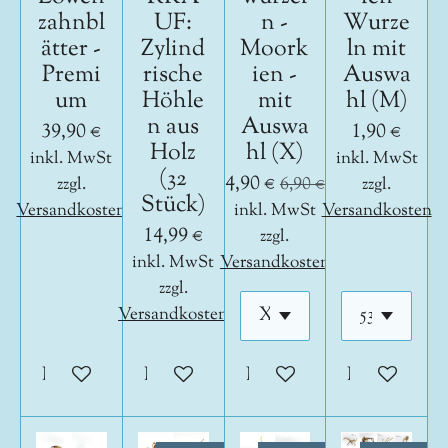
zahnbl
UF:
n -
Wurze
ätter -
Zylind
Moork
ln mit
Premi
rische
ien -
Auswa
um
Höhle
mit
hl (M)
n aus
Auswa
39,90 €
1,90 €
Holz
hl (X)
inkl. MwSt
inkl. MwSt
(32
4,90 €
zzgl.
6,90 €
zzgl.
Stück)
Versandkosten
inkl. MwSt
Versandkosten
14,99 €
zzgl.
inkl. MwSt
Versandkosten
zzgl.
Versandkosten
In den Warenkorb
In den Warenkorb
In den Warenkorb
In den War