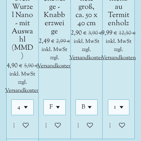
Wurze
ge -
groß,
au
l Nano
Knabb
ca. 50 x
Termit
- mit
erzwei
40 cm
enholz
Auswa
ge
2,90 €
9,99 €
3,90 €
12,50 €
hl
2,49 €
2,99 €
inkl. MwSt
inkl. MwSt
(MMD
inkl. MwSt
zzgl.
zzgl.
)
zzgl.
Versandkosten
Versandkosten
4,90 €
5,90 €
Versandkosten
inkl. MwSt
zzgl.
Versandkosten
In den Warenkorb
In den Warenkorb
In den Warenkorb
In den War