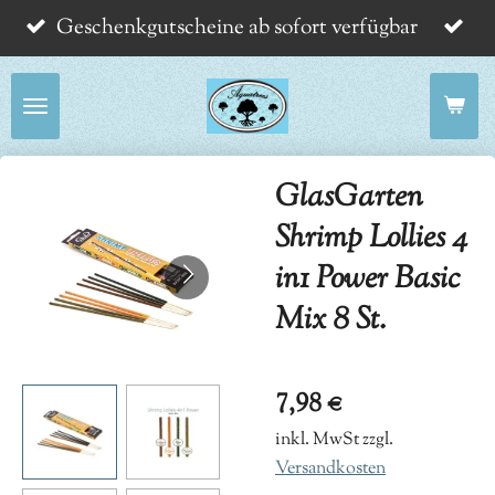
Geschenkgutscheine ab sofort verfügbar
Zum
Hauptinhalt
springen
GlasGarten
Shrimp Lollies 4
in1 Power Basic
Mix 8 St.
7,98 €
inkl. MwSt zzgl.
Versandkosten