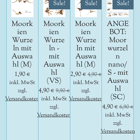
Sale!
Sale!
Sale!
Moork
Moork
Moork
ANGE
ien
ien
ien
BOT:
Wurze
Wurze
Wurze
Moor
ln mit
ln -
ln mit
wurzel
Auswa
mit
Auswa
n
hl (M)
Auswa
hl (M)
nano/
hl
S - mit
1,90 €
2,90 €
4,90 €
(VS)
Auswa
inkl. MwSt
inkl. MwSt
hl
4,90 €
zzgl.
9,90 €
zzgl.
(SC)
Versandkosten
inkl. MwSt
Versandkosten
4,90 €
zzgl.
6,90 €
Versandkosten
inkl. MwSt
zzgl.
Versandkosten