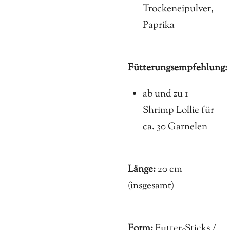
Trockeneipulver,
Paprika
Fütterungsempfehlung:
ab und zu 1
Shrimp Lollie für
ca. 30 Garnelen
Länge:
20 cm
(insgesamt)
Form:
Futter-Sticks /