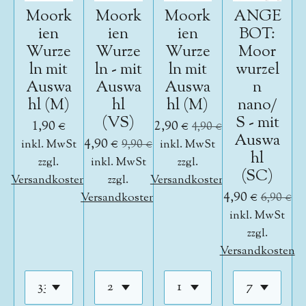
Moork
Moork
Moork
ANGE
ien
ien
ien
BOT:
Wurze
Wurze
Wurze
Moor
ln mit
ln - mit
ln mit
wurzel
Auswa
Auswa
Auswa
n
hl (M)
hl
hl (M)
nano/
(VS)
S - mit
1,90 €
2,90 €
4,90 €
Auswa
4,90 €
inkl. MwSt
9,90 €
inkl. MwSt
hl
zzgl.
inkl. MwSt
zzgl.
(SC)
Versandkosten
zzgl.
Versandkosten
4,90 €
Versandkosten
6,90 €
inkl. MwSt
zzgl.
Versandkosten