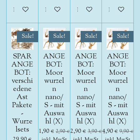
In den Warenkorb
In den Warenkorb
In den Warenkorb
In den War
Sale!
Sale!
Sale!
Sale!
SPAR
ANGE
ANGE
ANGE
ANGE
BOT:
BOT:
BOT:
BOT:
Moor
Moor
Moor
verschi
wurzel
wurzel
wurzel
edene
n
n
n
Ast
nano/
nano/
nano/
Pakete
S - mit
S - mit
S - mit
-
Auswa
Auswa
Auswa
Wurze
hl (X)
hl (X)
hl (X)
lsets
1,90 €
2,90 €
4,90 €
2,90 €
3,90 €
9,90 €
29,90 €
inkl. MwSt
inkl. MwSt
inkl. MwSt