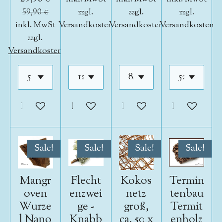
59,90 €
zzgl.
zzgl.
zzgl.
inkl. MwSt
Versandkosten
Versandkosten
Versandkosten
zzgl.
Versandkosten
In den Warenkorb
In den Warenkorb
In den Warenkorb
In den War
Sale!
Sale!
Sale!
Sale!
Mangr
Flecht
Kokos
Termin
oven
enzwei
netz
tenbau
Wurze
ge -
groß,
Termit
l Nano
Knabb
ca. 50 x
enholz