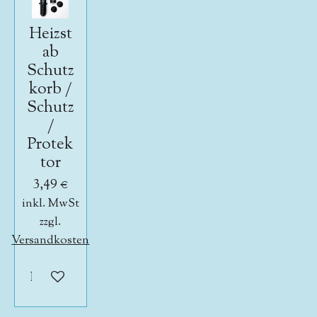
Heizst
ab
Schutz
korb /
Schutz
/
Protek
tor
3,49 €
inkl. MwSt
zzgl.
Versandkosten
In den Warenkorb