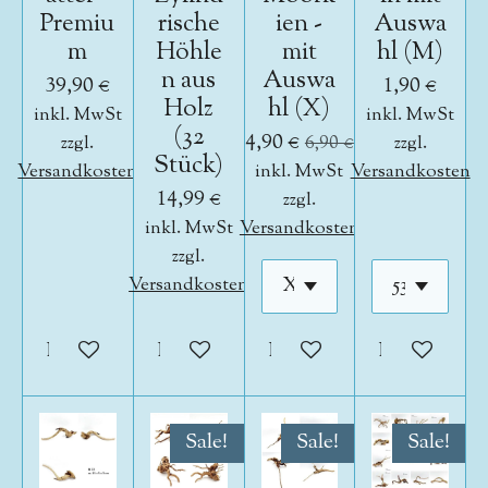
Premiu
rische
ien -
Auswa
m
Höhle
mit
hl (M)
n aus
Auswa
39,90 €
1,90 €
Holz
hl (X)
inkl. MwSt
inkl. MwSt
(32
4,90 €
zzgl.
6,90 €
zzgl.
Stück)
Versandkosten
inkl. MwSt
Versandkosten
14,99 €
zzgl.
inkl. MwSt
Versandkosten
zzgl.
Versandkosten
In den Warenkorb
In den Warenkorb
In den Warenkorb
In den War
Sale!
Sale!
Sale!