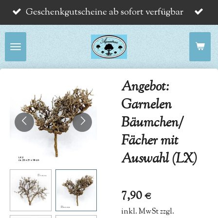
Geschenkgutscheine ab sofort verfügbar
Zum
Hauptinhalt
springen
Angebot:
Garnelen
Bäumchen/
Fächer mit
Auswahl (LX)
7,90 €
inkl. MwSt zzgl.