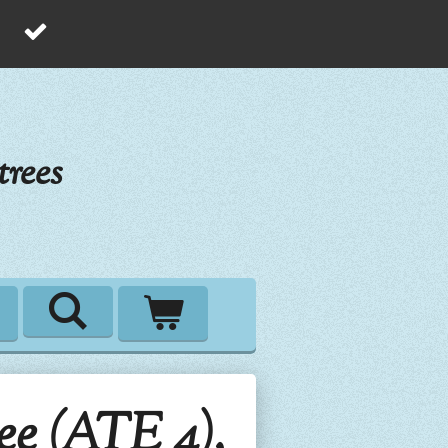
rees
ee (ATE 4),