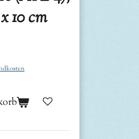
4 x 10 cm
ndkosten
korb