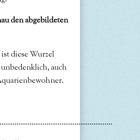
au den abgebildeten
 ist diese Wurzel
 unbedenklich, auch
 Aquarienbewohner.
............................................................