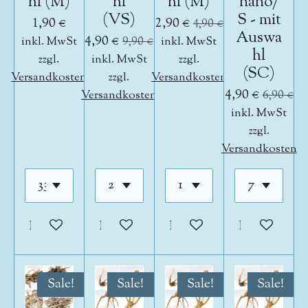
hl (M)
hl
hl (M)
nano/
(VS)
S - mit
1,90 €
2,90 €
4,90 €
Auswa
4,90 €
inkl. MwSt
9,90 €
inkl. MwSt
hl
zzgl.
inkl. MwSt
zzgl.
(SC)
Versandkosten
zzgl.
Versandkosten
4,90 €
Versandkosten
6,90 €
inkl. MwSt
zzgl.
Versandkosten
In den Warenkorb
In den Warenkorb
In den Warenkorb
In den War
Sale!
Sale!
Sale!
Sale!