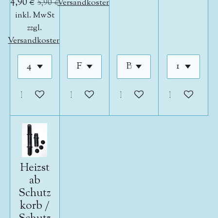
4,90 €
5,90 €
Versandkosten
inkl. MwSt
zzgl.
Versandkosten
In den Warenkorb
In den Warenkorb
In den Warenkorb
In den War
Heizst
ab
Schutz
korb /