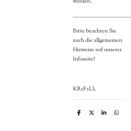
werden.
.......................................
Bitte beachten Sie
auch die allgemeinen
Hinweise auf unserer
Infoseite!
KR1F2LL
T
T
T
T
e
e
e
e
i
i
i
i