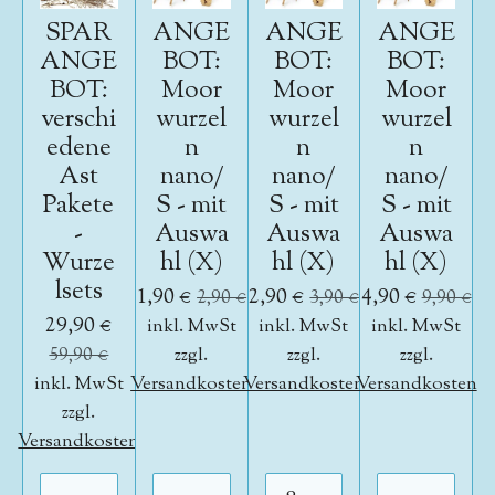
SPAR
ANGE
ANGE
ANGE
ANGE
BOT:
BOT:
BOT:
BOT:
Moor
Moor
Moor
verschi
wurzel
wurzel
wurzel
edene
n
n
n
Ast
nano/
nano/
nano/
Pakete
S - mit
S - mit
S - mit
-
Auswa
Auswa
Auswa
Wurze
hl (X)
hl (X)
hl (X)
lsets
1,90 €
2,90 €
4,90 €
2,90 €
3,90 €
9,90 €
29,90 €
inkl. MwSt
inkl. MwSt
inkl. MwSt
59,90 €
zzgl.
zzgl.
zzgl.
inkl. MwSt
Versandkosten
Versandkosten
Versandkosten
zzgl.
Versandkosten