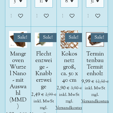
In den Warenkorb
In den Warenkorb
In den Warenkorb
In den War
Sale!
Sale!
Sale!
Sale!
Mangr
Flecht
Kokos
Termin
oven
enzwei
netz
tenbau
Wurze
ge -
groß,
Termit
l Nano
Knabb
ca. 50 x
enholz
- mit
erzwei
40 cm
9,99 €
12,50 €
Auswa
ge
2,90 €
3,90 €
inkl. MwSt
hl
2,49 €
2,99 €
inkl. MwSt
zzgl.
(MMD
inkl. MwSt
zzgl.
Versandkosten
)
zzgl.
Versandkosten