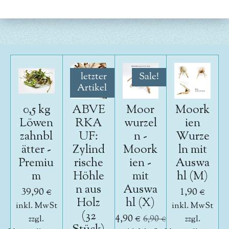
l
l
l
l
e
e
e
e
n
n
n
n
letzter
Sale!
Artikel
0,5 kg
ABVE
Moor
Moork
Löwen
RKA
wurzel
ien
zahnbl
UF:
n -
Wurze
ätter -
Zylind
Moork
ln mit
Premiu
rische
ien -
Auswa
m
Höhle
mit
hl (M)
n aus
Auswa
39,90 €
1,90 €
Holz
hl (X)
inkl. MwSt
inkl. MwSt
(32
4,90 €
zzgl.
6,90 €
zzgl.