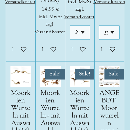
Stück)
Versandkosten
inkl. MwSt
Versandkosten
14,99 €
zzgl.
inkl. MwSt
Versandkosten
zzgl.
Versandkosten
In den Warenkorb
In den Warenkorb
In den Warenkorb
In den War
Sale!
Sale!
Sale!
Moork
Moork
Moork
ANGE
ien
ien
ien
BOT:
Wurze
Wurze
Wurze
Moor
ln mit
ln - mit
ln mit
wurzel
Auswa
Auswa
Auswa
n