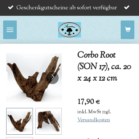
Geschenkgutscheine ab sofort verfügbar
Zum
Hauptinhalt
springen
Corbo Root
(SON 17), ca. 20
x 24 x 12 cm
17,90 €
inkl. MwSt zzgl.
Versandkosten