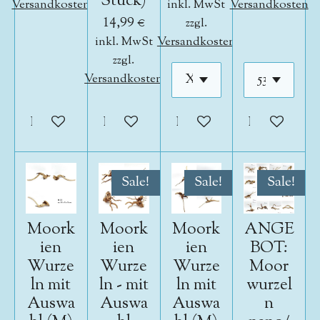
Stück)
Versandkosten
inkl. MwSt
Versandkosten
14,99 €
zzgl.
inkl. MwSt
Versandkosten
zzgl.
Versandkosten
In den Warenkorb
In den Warenkorb
In den Warenkorb
In den War
Sale!
Sale!
Sale!
Moork
Moork
Moork
ANGE
ien
ien
ien
BOT:
Wurze
Wurze
Wurze
Moor
ln mit
ln - mit
ln mit
wurzel
Auswa
Auswa
Auswa
n