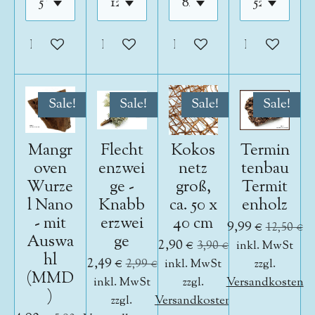
In den Warenkorb
In den Warenkorb
In den Warenkorb
In den War
Sale!
Sale!
Sale!
Sale!
Mangr
Flecht
Kokos
Termin
oven
enzwei
netz
tenbau
Wurze
ge -
groß,
Termit
l Nano
Knabb
ca. 50 x
enholz
- mit
erzwei
40 cm
9,99 €
12,50 €
Auswa
ge
2,90 €
3,90 €
inkl. MwSt
hl
2,49 €
2,99 €
inkl. MwSt
zzgl.
(MMD
inkl. MwSt
zzgl.
Versandkosten
)
zzgl.
Versandkosten