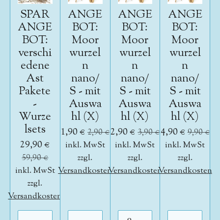
SPAR
ANGE
ANGE
ANGE
ANGE
BOT:
BOT:
BOT:
BOT:
Moor
Moor
Moor
verschi
wurzel
wurzel
wurzel
edene
n
n
n
Ast
nano/
nano/
nano/
Pakete
S - mit
S - mit
S - mit
-
Auswa
Auswa
Auswa
Wurze
hl (X)
hl (X)
hl (X)
lsets
1,90 €
2,90 €
4,90 €
2,90 €
3,90 €
9,90 €
29,90 €
inkl. MwSt
inkl. MwSt
inkl. MwSt
59,90 €
zzgl.
zzgl.
zzgl.
inkl. MwSt
Versandkosten
Versandkosten
Versandkosten
zzgl.
Versandkosten