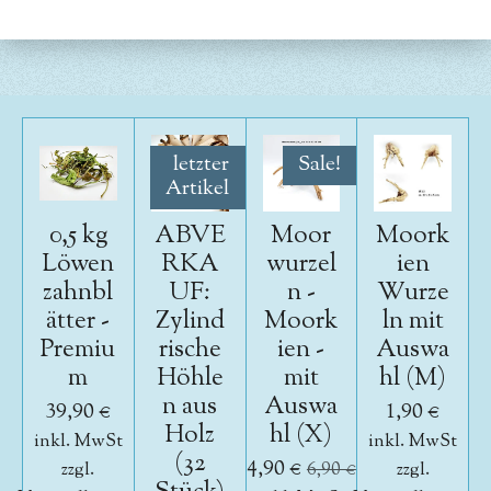
l
l
l
l
e
e
e
e
n
n
n
n
letzter
Sale!
Artikel
0,5 kg
ABVE
Moor
Moork
Löwen
RKA
wurzel
ien
zahnbl
UF:
n -
Wurze
ätter -
Zylind
Moork
ln mit
Premiu
rische
ien -
Auswa
m
Höhle
mit
hl (M)
n aus
Auswa
39,90 €
1,90 €
Holz
hl (X)
inkl. MwSt
inkl. MwSt
(32
4,90 €
zzgl.
6,90 €
zzgl.