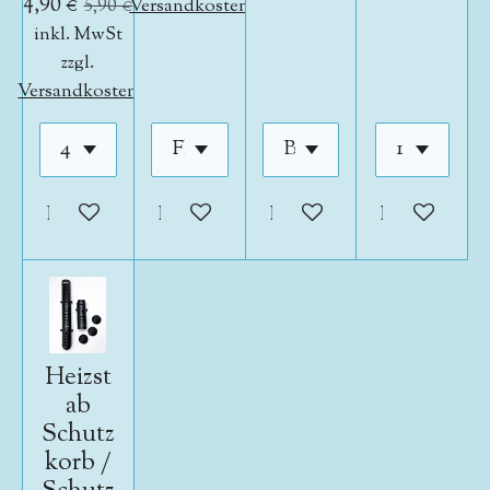
4,90 €
5,90 €
Versandkosten
inkl. MwSt
zzgl.
Versandkosten
In den Warenkorb
In den Warenkorb
In den Warenkorb
In den War
Heizst
ab
Schutz
korb /