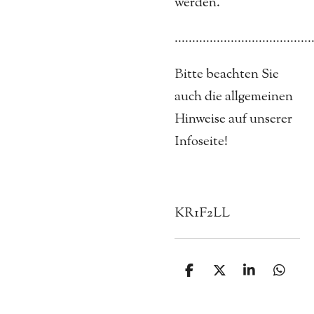
werden.
.......................................
Bitte beachten Sie
auch die allgemeinen
Hinweise auf unserer
Infoseite!
KR1F2LL
T
T
T
T
e
e
e
e
i
i
i
i