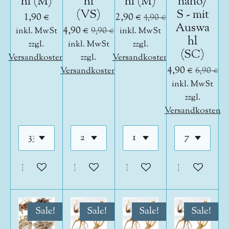
hl (M)
hl
hl (M)
nano/
(VS)
S - mit
1,90 €
2,90 €
4,90 €
Auswa
4,90 €
inkl. MwSt
9,90 €
inkl. MwSt
hl
zzgl.
inkl. MwSt
zzgl.
(SC)
Versandkosten
zzgl.
Versandkosten
4,90 €
Versandkosten
6,90 €
inkl. MwSt
zzgl.
Versandkosten
In den Warenkorb
In den Warenkorb
In den Warenkorb
In den War
Sale!
Sale!
Sale!
Sale!