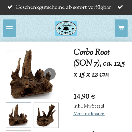
Geschenkgutscheine ab sofort verfügbar
Zum
Hauptinhalt
springen
Corbo Root
(SON 7), ca. 12,5
x 15 x 12 cm
14,90 €
inkl. MwSt zzgl.
Versandkosten