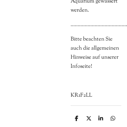
Aquarium gewässert
werden.
.......................................
Bitte beachten Sie
auch die allgemeinen
Hinweise auf unserer
Infoseite!
KR1F2LL
T
T
T
T
e
e
e
e