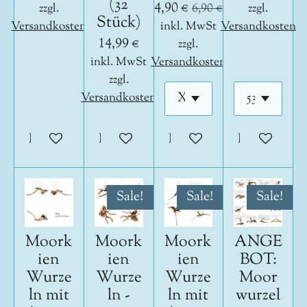
(32
4,90 €
zzgl.
6,90 €
zzgl.
Stück)
Versandkosten
inkl. MwSt
Versandkosten
14,99 €
zzgl.
inkl. MwSt
Versandkosten
zzgl.
Versandkosten
In den Warenkorb
In den Warenkorb
In den Warenkorb
In den War
Sale!
Sale!
Sale!
Moork
Moork
Moork
ANGE
ien
ien
ien
BOT:
Wurze
Wurze
Wurze
Moor
ln mit
ln -
ln mit
wurzel