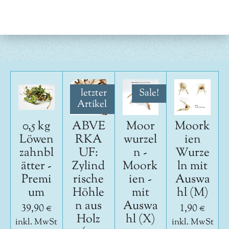
i
i
i
i
l
l
l
l
e
e
e
e
n
n
n
n
letzter
Sale!
Artikel
0,5 kg
ABVE
Moor
Moork
Löwen
RKA
wurzel
ien
zahnbl
UF:
n -
Wurze
ätter -
Zylind
Moork
ln mit
Premi
rische
ien -
Auswa
um
Höhle
mit
hl (M)
n aus
Auswa
39,90 €
1,90 €
Holz
hl (X)
inkl. MwSt
inkl. MwSt