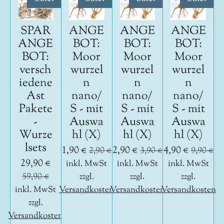
SPAR
ANGE
ANGE
ANGE
ANGE
BOT:
BOT:
BOT:
BOT:
Moor
Moor
Moor
versch
wurzel
wurzel
wurzel
iedene
n
n
n
Ast
nano/
nano/
nano/
Pakete
S - mit
S - mit
S - mit
-
Auswa
Auswa
Auswa
Wurze
hl (X)
hl (X)
hl (X)
lsets
1,90 €
2,90 €
4,90 €
2,90 €
3,90 €
9,90 €
29,90 €
inkl. MwSt
inkl. MwSt
inkl. MwSt
59,90 €
zzgl.
zzgl.
zzgl.
inkl. MwSt
Versandkosten
Versandkosten
Versandkosten
zzgl.
Versandkosten