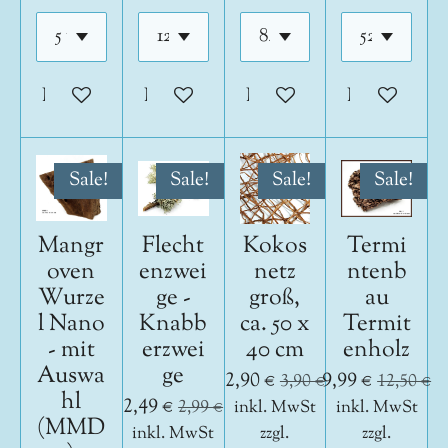
In den Warenkorb
In den Warenkorb
In den Warenkorb
In den War
Sale!
Sale!
Sale!
Sale!
Mangr
Flecht
Kokos
Termi
oven
enzwei
netz
ntenb
Wurze
ge -
groß,
au
l Nano
Knabb
ca. 50 x
Termit
- mit
erzwei
40 cm
enholz
Auswa
ge
2,90 €
9,99 €
3,90 €
12,50 €
hl
2,49 €
2,99 €
inkl. MwSt
inkl. MwSt
(MMD
inkl. MwSt
zzgl.
zzgl.