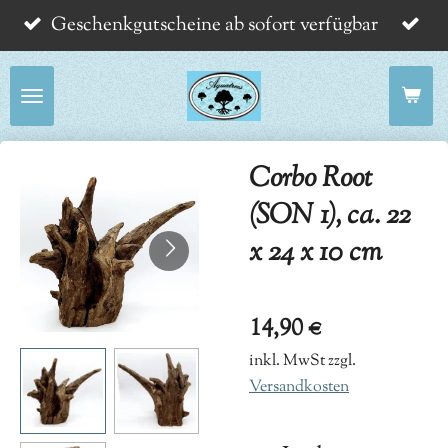
Geschenkgutscheine ab sofort verfügbar
Zum
Hauptinhalt
springen
Corbo Root
(SON 1), ca. 22
x 24 x 10 cm
14,90 €
inkl. MwSt zzgl.
Versandkosten