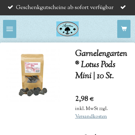
Geschenkgutscheine ab sofort verfügbar
Zum
Hauptinhalt
springen
Garnelengarten
® Lotus Pods
Mini | 10 St.
2,98 €
inkl. MwSt zzgl.
Versandkosten