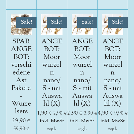
Sale!
Sale!
Sale!
Sale!
SPAR
ANGE
ANGE
ANGE
ANGE
BOT:
BOT:
BOT:
BOT:
Moor
Moor
Moor
verschi
wurzel
wurzel
wurzel
edene
n
n
n
Ast
nano/
nano/
nano/
Pakete
S - mit
S - mit
S - mit
-
Auswa
Auswa
Auswa
Wurze
hl (X)
hl (X)
hl (X)
lsets
1,90 €
2,90 €
4,90 €
2,90 €
3,90 €
9,90 €
29,90 €
inkl. MwSt
inkl. MwSt
inkl. MwSt
59,90 €
zzgl.
zzgl.
zzgl.