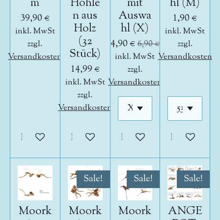
m
Höhle
mit
hl (M)
n aus
Auswa
39,90 €
1,90 €
Holz
hl (X)
inkl. MwSt
inkl. MwSt
(32
4,90 €
zzgl.
6,90 €
zzgl.
Stück)
Versandkosten
inkl. MwSt
Versandkosten
14,99 €
zzgl.
inkl. MwSt
Versandkosten
zzgl.
Versandkosten
In den Warenkorb
In den Warenkorb
In den Warenkorb
In den War
Sale!
Sale!
Sale!
Moork
Moork
Moork
ANGE