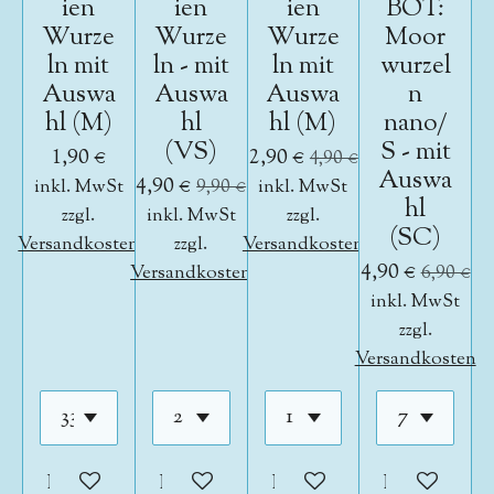
ien
ien
ien
BOT:
Wurze
Wurze
Wurze
Moor
ln mit
ln - mit
ln mit
wurzel
Auswa
Auswa
Auswa
n
hl (M)
hl
hl (M)
nano/
(VS)
S - mit
1,90 €
2,90 €
4,90 €
Auswa
4,90 €
inkl. MwSt
9,90 €
inkl. MwSt
hl
zzgl.
inkl. MwSt
zzgl.
(SC)
Versandkosten
zzgl.
Versandkosten
4,90 €
Versandkosten
6,90 €
inkl. MwSt
zzgl.
Versandkosten
In den Warenkorb
In den Warenkorb
In den Warenkorb
In den War