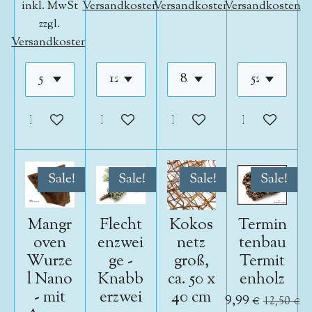
inkl. MwSt
Versandkosten
Versandkosten
Versandkosten
zzgl.
Versandkosten
In den Warenkorb
In den Warenkorb
In den Warenkorb
In den War
Sale!
Sale!
Sale!
Sale!
Mangr
Flecht
Kokos
Termin
oven
enzwei
netz
tenbau
Wurze
ge -
groß,
Termit
l Nano
Knabb
ca. 50 x
enholz
- mit
erzwei
40 cm
9,99 €
12,50 €