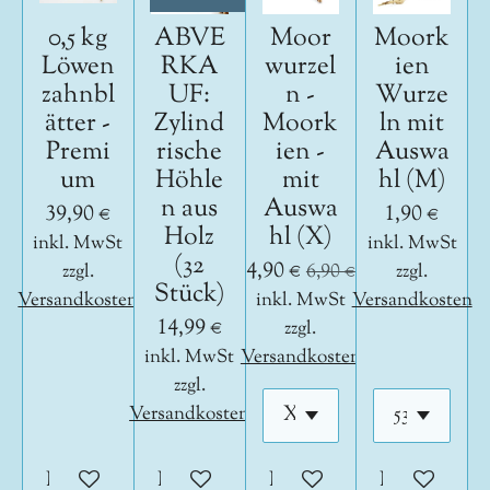
0,5 kg
ABVE
Moor
Moork
Löwen
RKA
wurzel
ien
zahnbl
UF:
n -
Wurze
ätter -
Zylind
Moork
ln mit
Premi
rische
ien -
Auswa
um
Höhle
mit
hl (M)
n aus
Auswa
39,90 €
1,90 €
Holz
hl (X)
inkl. MwSt
inkl. MwSt
(32
4,90 €
zzgl.
6,90 €
zzgl.
Stück)
Versandkosten
inkl. MwSt
Versandkosten
14,99 €
zzgl.
inkl. MwSt
Versandkosten
zzgl.
Versandkosten
In den Warenkorb
In den Warenkorb
In den Warenkorb
In den War