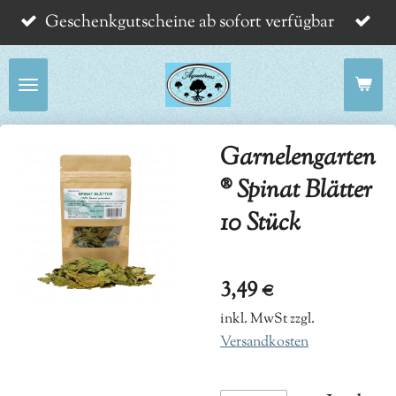
Geschenkgutscheine ab sofort verfügbar
Zum
Hauptinhalt
springen
Garnelengarten
® Spinat Blätter
10 Stück
3,49 €
inkl. MwSt zzgl.
Versandkosten