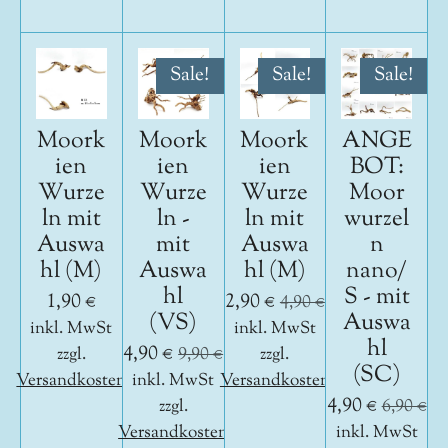
Sale!
Sale!
Sale!
Moork
Moork
Moork
ANGE
ien
ien
ien
BOT:
Wurze
Wurze
Wurze
Moor
ln mit
ln -
ln mit
wurzel
Auswa
mit
Auswa
n
hl (M)
Auswa
hl (M)
nano/
hl
S - mit
1,90 €
2,90 €
4,90 €
(VS)
Auswa
inkl. MwSt
inkl. MwSt
hl
4,90 €
zzgl.
9,90 €
zzgl.
(SC)
Versandkosten
inkl. MwSt
Versandkosten
4,90 €
zzgl.
6,90 €
Versandkosten
inkl. MwSt