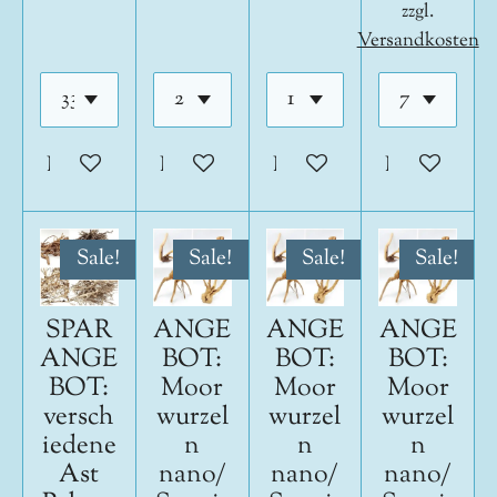
zzgl.
Versandkosten
In den Warenkorb
In den Warenkorb
In den Warenkorb
In den War
Sale!
Sale!
Sale!
Sale!
SPAR
ANGE
ANGE
ANGE
ANGE
BOT:
BOT:
BOT:
BOT:
Moor
Moor
Moor
versch
wurzel
wurzel
wurzel
iedene
n
n
n
Ast
nano/
nano/
nano/