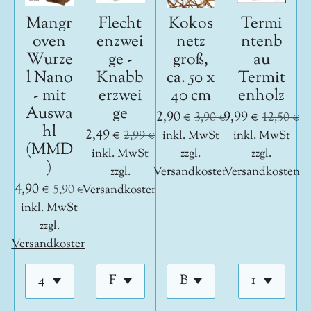
Mangr
Flecht
Kokos
Termi
oven
enzwei
netz
ntenb
Wurze
ge -
groß,
au
l Nano
Knabb
ca. 50 x
Termit
- mit
erzwei
40 cm
enholz
Auswa
ge
2,90 €
9,99 €
3,90 €
12,50 €
hl
2,49 €
2,99 €
inkl. MwSt
inkl. MwSt
(MMD
inkl. MwSt
zzgl.
zzgl.
)
zzgl.
Versandkosten
Versandkosten
4,90 €
5,90 €
Versandkosten
inkl. MwSt
zzgl.
Versandkosten