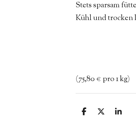
Stets sparsam fütt
Kühl und trocken 
(
75,80 € pro 1 kg)
T
T
T
e
e
e
i
i
i