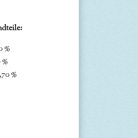
dteile:
0 %
0 %
,70 %
%