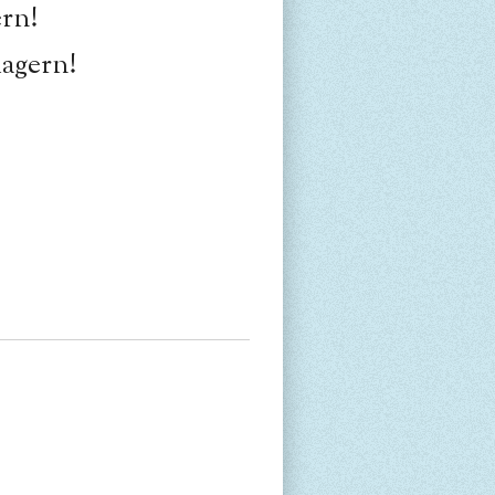
ern!
lagern!