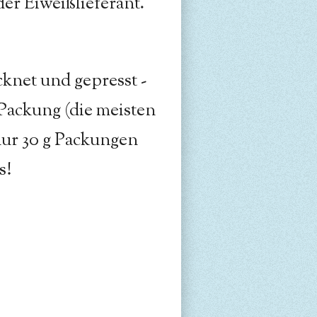
der Eiweißlieferant.
knet und gepresst -
 Packung (die meisten
nur 30 g Packungen
s!