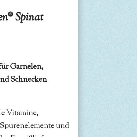
en® Spinat
 für Garnelen,
und Schnecken
le Vitamine,
d Spurenelemente und