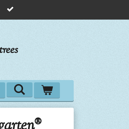
rees
garten®