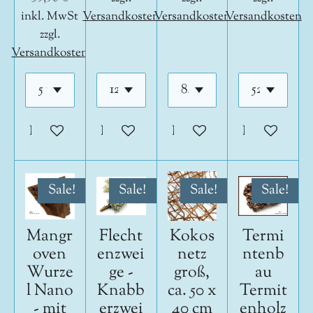
inkl. MwSt
Versandkosten
Versandkosten
Versandkosten
zzgl.
Versandkosten
In den Warenkorb
In den Warenkorb
In den Warenkorb
In den War
Sale!
Sale!
Sale!
Sale!
Mangr
Flecht
Kokos
Termi
oven
enzwei
netz
ntenb
Wurze
ge -
groß,
au
l Nano
Knabb
ca. 50 x
Termit
- mit
erzwei
40 cm
enholz