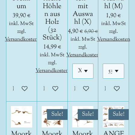
um
Höhle
mit
hl (M)
n aus
Auswa
39,90 €
1,90 €
Holz
hl (X)
inkl. MwSt
inkl. MwSt
(32
4,90 €
zzgl.
6,90 €
zzgl.
Stück)
Versandkosten
inkl. MwSt
Versandkosten
14,99 €
zzgl.
inkl. MwSt
Versandkosten
zzgl.
Versandkosten
In den Warenkorb
In den Warenkorb
In den Warenkorb
In den War
Sale!
Sale!
Sale!
Moork
Moork
Moork
ANGE