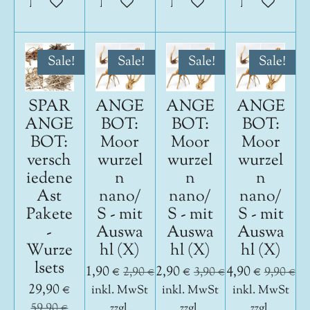
In den Warenkorb
In den Warenkorb
In den Warenkorb
In den War
Sale!
Sale!
Sale!
Sale!
SPAR
ANGE
ANGE
ANGE
ANGE
BOT:
BOT:
BOT:
BOT:
Moor
Moor
Moor
versch
wurzel
wurzel
wurzel
iedene
n
n
n
Ast
nano/
nano/
nano/
Pakete
S - mit
S - mit
S - mit
-
Auswa
Auswa
Auswa
Wurze
hl (X)
hl (X)
hl (X)
lsets
1,90 €
2,90 €
4,90 €
2,90 €
3,90 €
9,90 €
29,90 €
inkl. MwSt
inkl. MwSt
inkl. MwSt
59,90 €
zzgl.
zzgl.
zzgl.