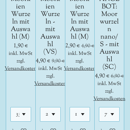
ien
ien
ien
BOT:
Wurze
Wurze
Wurze
Moor
ln mit
ln -
ln mit
wurzel
Auswa
mit
Auswa
n
hl (M)
Auswa
hl (M)
nano/
hl
S - mit
1,90 €
2,90 €
4,90 €
(VS)
Auswa
inkl. MwSt
inkl. MwSt
hl
4,90 €
zzgl.
9,90 €
zzgl.
(SC)
Versandkosten
inkl. MwSt
Versandkosten
4,90 €
zzgl.
6,90 €
Versandkosten
inkl. MwSt
zzgl.
Versandkosten