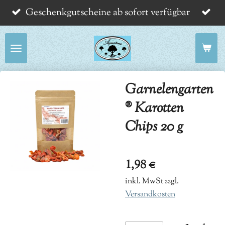
Geschenkgutscheine ab sofort verfügbar
Zum
Hauptinhalt
springen
Garnelengarten
® Karotten
Chips 20 g
1,98 €
inkl. MwSt zzgl.
Versandkosten