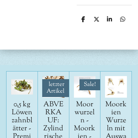
T
T
T
T
e
e
e
e
i
i
i
i
l
l
l
l
e
e
e
e
n
n
n
n
letzter
Sale!
Artikel
0,5 kg
ABVE
Moor
Moork
Löwen
RKA
wurzel
ien
zahnbl
UF:
n -
Wurze
ätter -
Zylind
Moork
ln mit
Premi
rische
ien -
Auswa