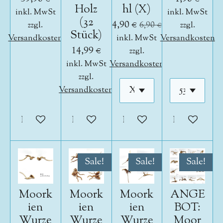
Holz
hl (X)
inkl. MwSt
inkl. MwSt
(32
4,90 €
zzgl.
6,90 €
zzgl.
Stück)
Versandkosten
inkl. MwSt
Versandkosten
14,99 €
zzgl.
inkl. MwSt
Versandkosten
zzgl.
Versandkosten
In den Warenkorb
In den Warenkorb
In den Warenkorb
In den War
Sale!
Sale!
Sale!
Moork
Moork
Moork
ANGE
ien
ien
ien
BOT:
Wurze
Wurze
Wurze
Moor