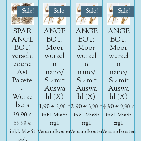
Sale!
Sale!
Sale!
Sale!
SPAR
ANGE
ANGE
ANGE
ANGE
BOT:
BOT:
BOT:
BOT:
Moor
Moor
Moor
verschi
wurzel
wurzel
wurzel
edene
n
n
n
Ast
nano/
nano/
nano/
Pakete
S - mit
S - mit
S - mit
-
Auswa
Auswa
Auswa
Wurze
hl (X)
hl (X)
hl (X)
lsets
1,90 €
2,90 €
4,90 €
2,90 €
3,90 €
9,90 €
29,90 €
inkl. MwSt
inkl. MwSt
inkl. MwSt
59,90 €
zzgl.
zzgl.
zzgl.
inkl. MwSt
Versandkosten
Versandkosten
Versandkosten
zzgl.