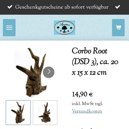
Geschenkgutscheine ab sofort verfügbar
Zum
Hauptinhalt
springen
Corbo Root
(DSD 3), ca. 20
x 15 x 12 cm
14,90 €
inkl. MwSt zzgl.
Versandkosten