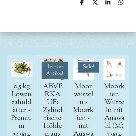
T
T
T
T
e
e
e
e
i
i
i
i
l
l
l
l
e
e
e
e
n
n
n
n
letzter
Sale!
Artikel
0,5 kg
ABVE
Moor
Moork
Löwen
RKA
wurzel
ien
zahnbl
UF:
n -
Wurze
ätter -
Zylind
Moork
ln mit
Premiu
rische
ien -
Auswa
m
Höhle
mit
hl (M)
n aus
Auswa
39,90 €
1,90 €