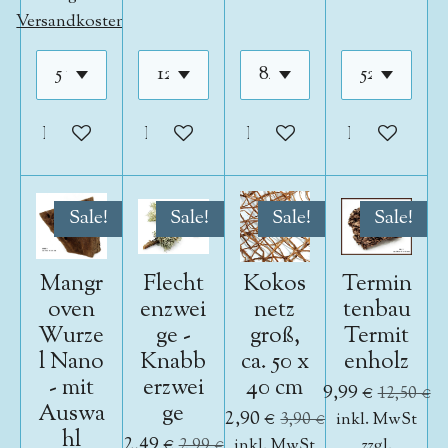
Versandkosten
In den Warenkorb
In den Warenkorb
In den Warenkorb
In den War
Sale!
Sale!
Sale!
Sale!
Mangr
Flecht
Kokos
Termin
oven
enzwei
netz
tenbau
Wurze
ge -
groß,
Termit
l Nano
Knabb
ca. 50 x
enholz
- mit
erzwei
40 cm
9,99 €
12,50 €
Auswa
ge
2,90 €
3,90 €
inkl. MwSt
hl
2,49 €
2,99 €
inkl. MwSt
zzgl.