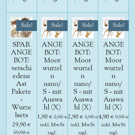
In den Warenkorb
In den Warenkorb
In den Warenkorb
In den War
Sale!
Sale!
Sale!
Sale!
SPAR
ANGE
ANGE
ANGE
ANGE
BOT:
BOT:
BOT:
BOT:
Moor
Moor
Moor
verschi
wurzel
wurzel
wurzel
edene
n
n
n
Ast
nano/
nano/
nano/
Pakete
S - mit
S - mit
S - mit
-
Auswa
Auswa
Auswa
Wurze
hl (X)
hl (X)
hl (X)
lsets
1,90 €
2,90 €
4,90 €
2,90 €
3,90 €
9,90 €
29,90 €
inkl. MwSt
inkl. MwSt
inkl. MwSt
59,90 €
zzgl.
zzgl.
zzgl.