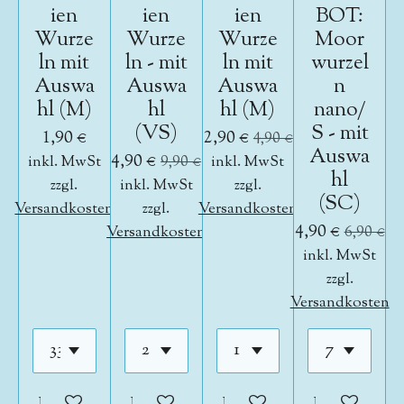
ien
ien
ien
BOT:
Wurze
Wurze
Wurze
Moor
ln mit
ln - mit
ln mit
wurzel
Auswa
Auswa
Auswa
n
hl (M)
hl
hl (M)
nano/
(VS)
S - mit
1,90 €
2,90 €
4,90 €
Auswa
4,90 €
inkl. MwSt
9,90 €
inkl. MwSt
hl
zzgl.
inkl. MwSt
zzgl.
(SC)
Versandkosten
zzgl.
Versandkosten
4,90 €
Versandkosten
6,90 €
inkl. MwSt
zzgl.
Versandkosten