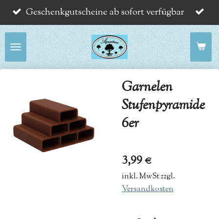
Geschenkgutscheine ab sofort verfügbar
Zum
Hauptinhalt
springen
Garnelen
Stufenpyramide
6er
3,99 €
inkl. MwSt zzgl.
Versandkosten