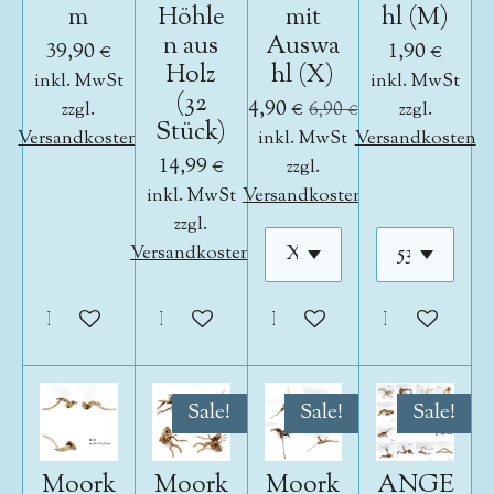
m
Höhle
mit
hl (M)
n aus
Auswa
39,90 €
1,90 €
Holz
hl (X)
inkl. MwSt
inkl. MwSt
(32
4,90 €
zzgl.
6,90 €
zzgl.
Stück)
Versandkosten
inkl. MwSt
Versandkosten
14,99 €
zzgl.
inkl. MwSt
Versandkosten
zzgl.
Versandkosten
In den Warenkorb
In den Warenkorb
In den Warenkorb
In den War
Sale!
Sale!
Sale!
Moork
Moork
Moork
ANGE