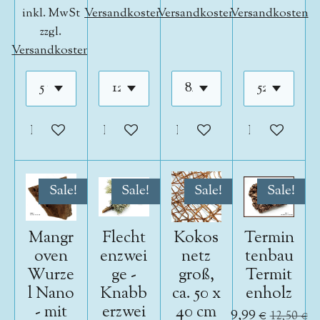
inkl. MwSt
Versandkosten
Versandkosten
Versandkosten
zzgl.
Versandkosten
In den Warenkorb
In den Warenkorb
In den Warenkorb
In den War
Sale!
Sale!
Sale!
Sale!
Mangr
Flecht
Kokos
Termin
oven
enzwei
netz
tenbau
Wurze
ge -
groß,
Termit
l Nano
Knabb
ca. 50 x
enholz
- mit
erzwei
40 cm
9,99 €
12,50 €