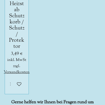
Heizst
ab
Schutz
korb /
Schutz
/
Protek
tor
3,49 €
inkl. MwSt
zzgl.
Versandkosten
In den Warenkorb
Gerne helfen wir Ihnen bei Fragen rund um