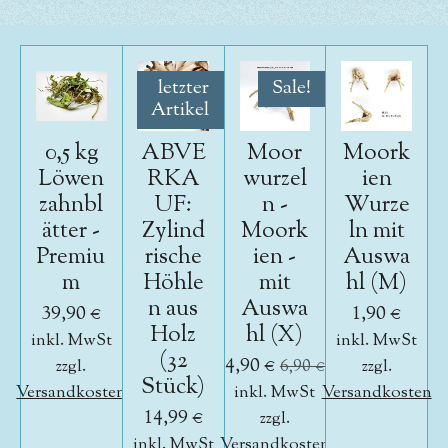
letzter
Sale!
Artikel
0,5 kg
ABVE
Moor
Moork
Löwen
RKA
wurzel
ien
zahnbl
UF:
n -
Wurze
ätter -
Zylind
Moork
ln mit
Premiu
rische
ien -
Auswa
m
Höhle
mit
hl (M)
n aus
Auswa
39,90 €
1,90 €
Holz
hl (X)
inkl. MwSt
inkl. MwSt
(32
4,90 €
zzgl.
6,90 €
zzgl.
Stück)
Versandkosten
inkl. MwSt
Versandkosten
14,99 €
zzgl.
inkl. MwSt
Versandkosten