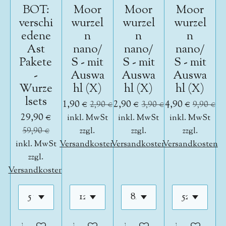
BOT:
Moor
Moor
Moor
verschi
wurzel
wurzel
wurzel
edene
n
n
n
Ast
nano/
nano/
nano/
Pakete
S - mit
S - mit
S - mit
-
Auswa
Auswa
Auswa
Wurze
hl (X)
hl (X)
hl (X)
lsets
1,90 €
2,90 €
4,90 €
2,90 €
3,90 €
9,90 €
29,90 €
inkl. MwSt
inkl. MwSt
inkl. MwSt
59,90 €
zzgl.
zzgl.
zzgl.
inkl. MwSt
Versandkosten
Versandkosten
Versandkosten
zzgl.
Versandkosten