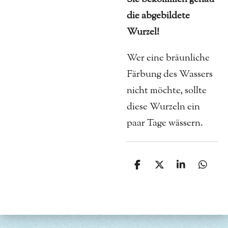
die abgebildete
Wurzel!
Wer eine bräunliche
Färbung des Wassers
nicht möchte, sollte
diese Wurzeln ein
paar Tage wässern.
T
T
T
T
e
e
e
e
i
i
i
i
l
l
l
l
e
e
e
e
n
n
n
n