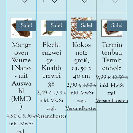
In den Warenkorb
In den Warenkorb
In den Warenkorb
In den War
Sale!
Sale!
Sale!
Sale!
Mangr
Flecht
Kokos
Termin
oven
enzwei
netz
tenbau
Wurze
ge -
groß,
Termit
l Nano
Knabb
ca. 50 x
enholz
- mit
erzwei
40 cm
9,99 €
12,50 €
Auswa
ge
2,90 €
3,90 €
inkl. MwSt
hl
2,49 €
2,99 €
inkl. MwSt
zzgl.
(MMD
inkl. MwSt
zzgl.
Versandkosten
)
zzgl.
Versandkosten
4,90 €
5,90 €
Versandkosten
inkl. MwSt
zzgl.