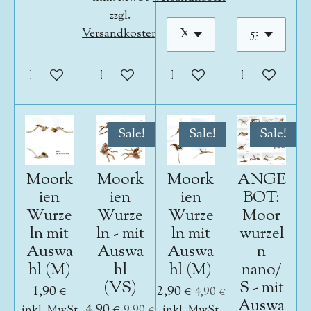
zzgl.
Versandkosten
In den Warenkorb
In den Warenkorb
In den Warenkorb
In den War
Sale!
Sale!
Sale!
Moork
Moork
Moork
ANGE
ien
ien
ien
BOT:
Wurze
Wurze
Wurze
Moor
ln mit
ln - mit
ln mit
wurzel
Auswa
Auswa
Auswa
n
hl (M)
hl
hl (M)
nano/
(VS)
S - mit
1,90 €
2,90 €
4,90 €
Auswa
4,90 €
inkl. MwSt
9,90 €
inkl. MwSt