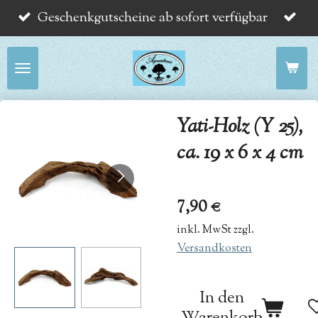
Geschenkgutscheine ab sofort verfügbar
Zum
Hauptinhalt
springen
Yati-Holz (Y 25),
ca. 19 x 6 x 4 cm
7,90 €
inkl. MwSt zzgl.
Versandkosten
In den
Warenkorb