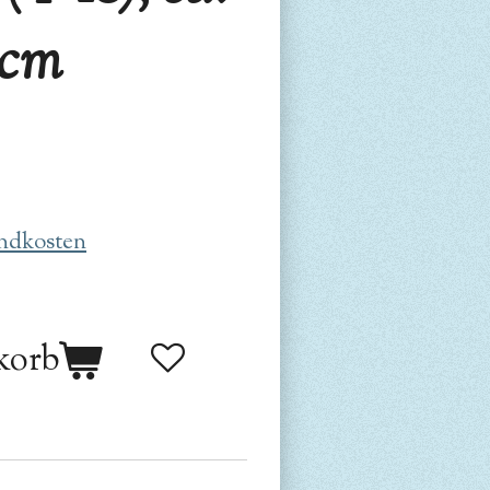
 cm
ndkosten
korb