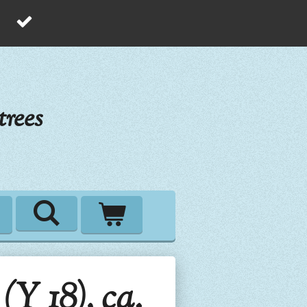
rees
(Y 18), ca.