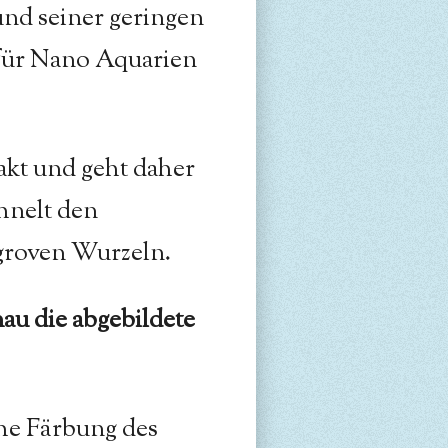
rund seiner geringen
für Nano Aquarien
pakt und geht daher
hnelt den
roven Wurzeln.
u die abgebildete
he Färbung des