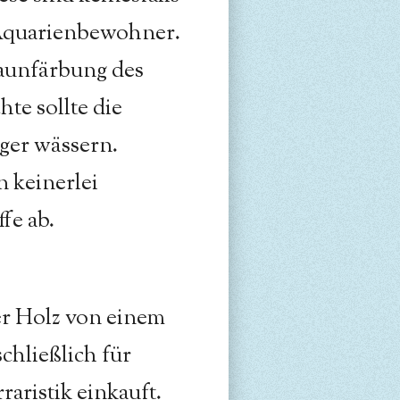
 Aquarienbewohner.
raunfärbung des
te sollte die
ger wässern.
 keinerlei
fe ab.
r Holz von einem
chließlich für
raristik einkauft.