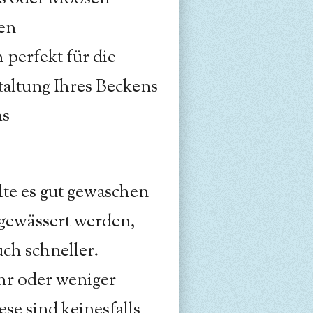
en
h perfekt für die
altung Ihres Beckens
ms
lte es gut gewaschen
 gewässert werden,
uch schneller.
ehr oder weniger
ese sind keinesfalls