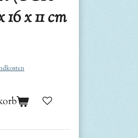
x 16 x 11 cm
ndkosten
korb