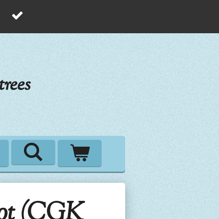
rees
ot (CGK