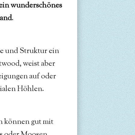
 ein wunderschönes
land
.
e und Struktur ein
twood, weist aber
igungen auf oder
nialen Höhlen.
 können gut mit
s oder Moosen