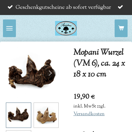
Geschenkgutscheine ab sofort verfügbar
Zum
Hauptinhalt
springen
Mopani Wurzel
(VM 6), ca. 24 x
18 x 10 cm
19,90 €
inkl. MwSt zzgl.
Versandkosten