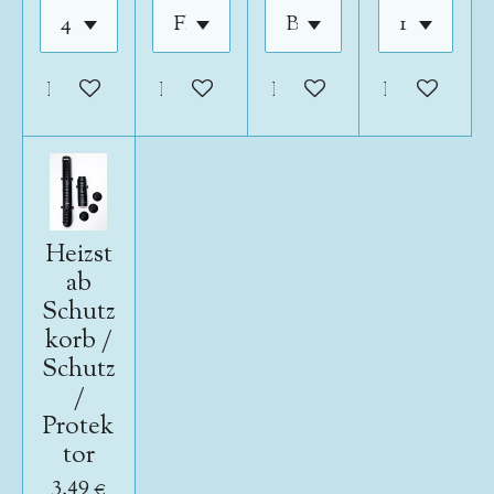
In den Warenkorb
In den Warenkorb
In den Warenkorb
In den War
Heizst
ab
Schutz
korb /
Schutz
/
Protek
tor
3,49 €