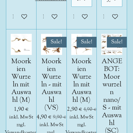
In den Warenkorb
In den Warenkorb
In den Warenkorb
In den War
Sale!
Sale!
Sale!
Moork
Moork
Moork
ANGE
ien
ien
ien
BOT:
Wurze
Wurze
Wurze
Moor
ln mit
ln - mit
ln mit
wurzel
Auswa
Auswa
Auswa
n
hl (M)
hl
hl (M)
nano/
(VS)
S - mit
1,90 €
2,90 €
4,90 €
Auswa
4,90 €
inkl. MwSt
9,90 €
inkl. MwSt
hl
zzgl.
inkl. MwSt
zzgl.
(SC)
Versandkosten
zzgl.
Versandkosten