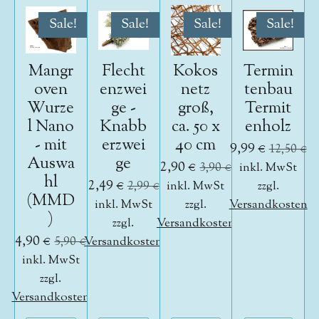
Sale!
Sale!
Sale!
Sale!
Mangr
Flecht
Kokos
Termin
oven
enzwei
netz
tenbau
Wurze
ge -
groß,
Termit
l Nano
Knabb
ca. 50 x
enholz
- mit
erzwei
40 cm
9,99 €
12,50 €
Auswa
ge
2,90 €
3,90 €
inkl. MwSt
hl
2,49 €
2,99 €
inkl. MwSt
zzgl.
(MMD
inkl. MwSt
zzgl.
Versandkosten
)
zzgl.
Versandkosten
4,90 €
5,90 €
Versandkosten
inkl. MwSt
zzgl.
Versandkosten