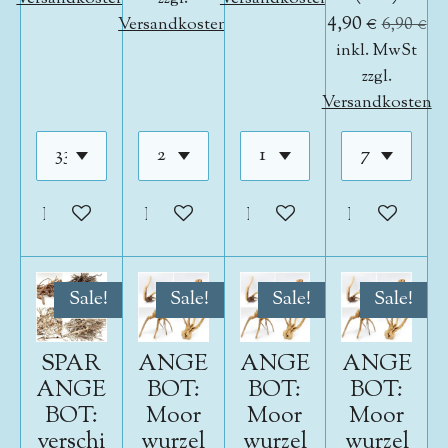
4,90 €
Versandkosten
6,90 €
inkl. MwSt
zzgl.
Versandkosten
In den Warenkorb
In den Warenkorb
In den Warenkorb
In den War
Sale!
Sale!
Sale!
Sale!
SPAR
ANGE
ANGE
ANGE
ANGE
BOT:
BOT:
BOT:
BOT:
Moor
Moor
Moor
verschi
wurzel
wurzel
wurzel