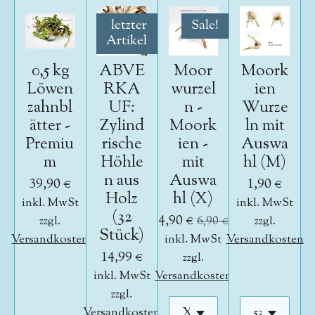
letzter
Sale!
Artikel
0,5 kg
ABVE
Moor
Moork
Löwen
RKA
wurzel
ien
zahnbl
UF:
n -
Wurze
ätter -
Zylind
Moork
ln mit
Premiu
rische
ien -
Auswa
m
Höhle
mit
hl (M)
n aus
Auswa
39,90 €
1,90 €
Holz
hl (X)
inkl. MwSt
inkl. MwSt
(32
4,90 €
zzgl.
6,90 €
zzgl.
Stück)
Versandkosten
inkl. MwSt
Versandkosten
14,99 €
zzgl.
inkl. MwSt
Versandkosten
zzgl.
Versandkosten