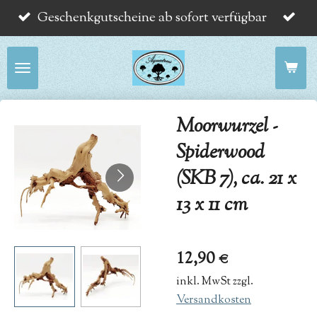
Geschenkgutscheine ab sofort verfügbar
Zum
Hauptinhalt
springen
Moorwurzel -
Spiderwood
(SKB 7), ca. 21 x
13 x 11 cm
12,90 €
inkl. MwSt zzgl.
Versandkosten