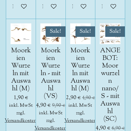
In den Warenkorb
In den Warenkorb
In den Warenkorb
In den War
Sale!
Sale!
Sale!
Moork
Moork
Moork
ANGE
ien
ien
ien
BOT:
Wurze
Wurze
Wurze
Moor
ln mit
ln - mit
ln mit
wurzel
Auswa
Auswa
Auswa
n
hl (M)
hl
hl (M)
nano/
(VS)
S - mit
1,90 €
2,90 €
4,90 €
Auswa
4,90 €
inkl. MwSt
9,90 €
inkl. MwSt
hl
zzgl.
inkl. MwSt
zzgl.
(SC)
Versandkosten
zzgl.
Versandkosten
4,90 €
Versandkosten
6,90 €