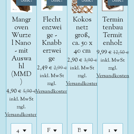
Sale!
Sale!
Sale!
Sale!
Mangr
Flecht
Kokos
Termin
oven
enzwei
netz
tenbau
Wurze
ge -
groß,
Termit
l Nano
Knabb
ca. 50 x
enholz
- mit
erzwei
40 cm
9,99 €
12,50 €
Auswa
ge
2,90 €
3,90 €
inkl. MwSt
hl
2,49 €
2,99 €
inkl. MwSt
zzgl.
(MMD
inkl. MwSt
zzgl.
Versandkosten
)
zzgl.
Versandkosten
4,90 €
5,90 €
Versandkosten
inkl. MwSt
zzgl.
Versandkosten