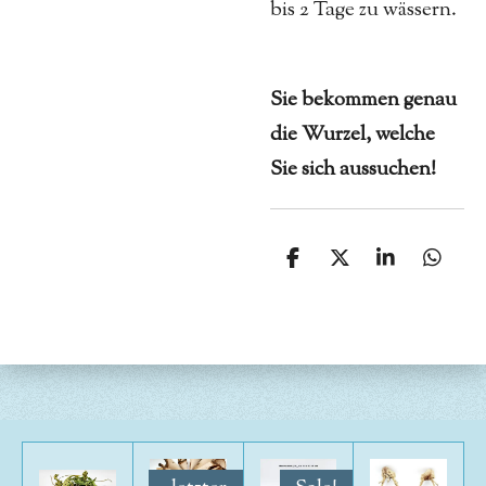
bis 2 Tage zu wässern.
Sie bekommen genau
die Wurzel, welche
Sie sich aussuchen!
T
T
T
T
e
e
e
e
i
i
i
i
l
l
l
l
e
e
e
e
n
n
n
n