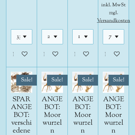
inkl. MwSt
zzgl.
Versandkosten
In den Warenkorb
In den Warenkorb
In den Warenkorb
In den War
Sale!
Sale!
Sale!
Sale!
SPAR
ANGE
ANGE
ANGE
ANGE
BOT:
BOT:
BOT:
BOT:
Moor
Moor
Moor
verschi
wurzel
wurzel
wurzel
edene
n
n
n