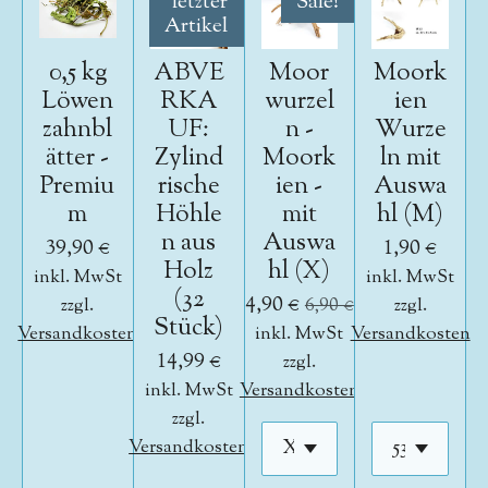
letzter
Sale!
Artikel
0,5 kg
ABVE
Moor
Moork
Löwen
RKA
wurzel
ien
zahnbl
UF:
n -
Wurze
ätter -
Zylind
Moork
ln mit
Premiu
rische
ien -
Auswa
m
Höhle
mit
hl (M)
n aus
Auswa
39,90 €
1,90 €
Holz
hl (X)
inkl. MwSt
inkl. MwSt
(32
4,90 €
zzgl.
6,90 €
zzgl.
Stück)
Versandkosten
inkl. MwSt
Versandkosten
14,99 €
zzgl.
inkl. MwSt
Versandkosten
zzgl.
Versandkosten