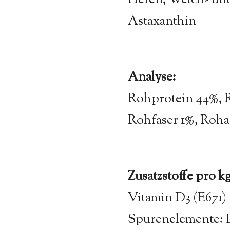
Hefen, Weich- und
Astaxanthin
Analyse:
Rohprotein 44%, R
Rohfaser 1%, Roh
Zusatzstoffe pro kg
Vitamin D3 (E671) 
Spurenelemente: E