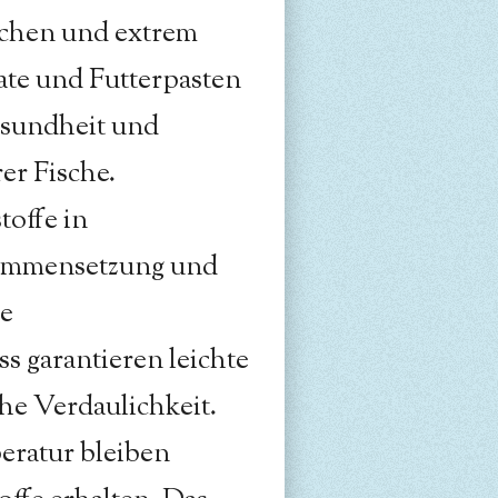
lichen und extrem
ate und Futterpasten
esundheit und
er Fische.
offe in
ammensetzung und
de
s garantieren leichte
e Verdaulichkeit.
eratur bleiben