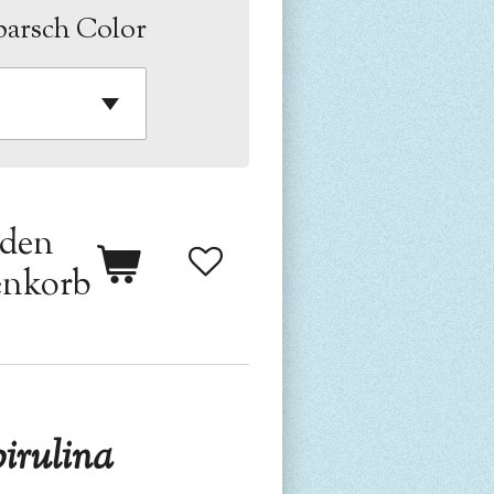
barsch Color
 den
nkorb
irulina