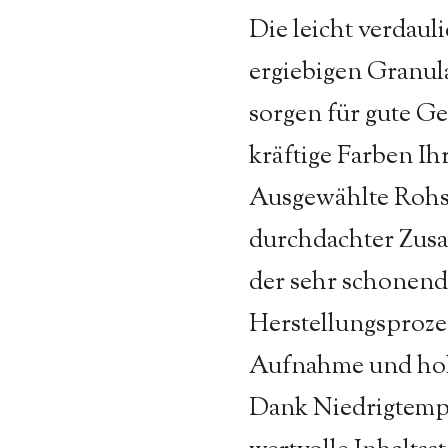
Die leicht verdau
ergiebigen Granul
sorgen für gute G
kräftige Farben Ihr
Ausgewählte Rohst
durchdachter Zus
der sehr schonen
Herstellungsprozes
Aufnahme und hoh
Dank Niedrig­temp