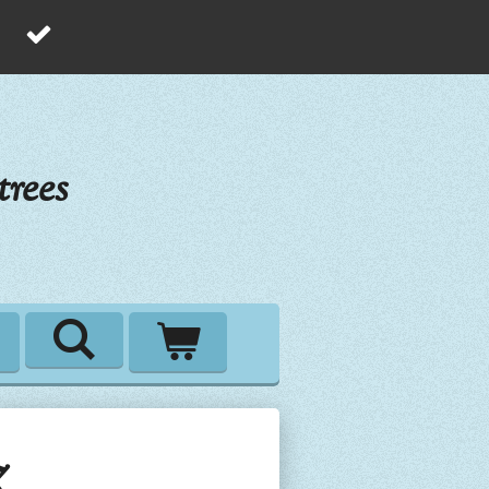
rees
z