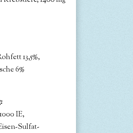
 Krebstiere, 1400 mg
ohfett 13,5%,
asche 6%
:
1000 IE,
isen-Sulfat-