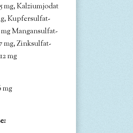
5 mg, Kalziumjodat
mg, Kupfersulfat-
6 mg Mangansulfat-
 mg, Zinksulfat-
12 mg
6 mg
e: