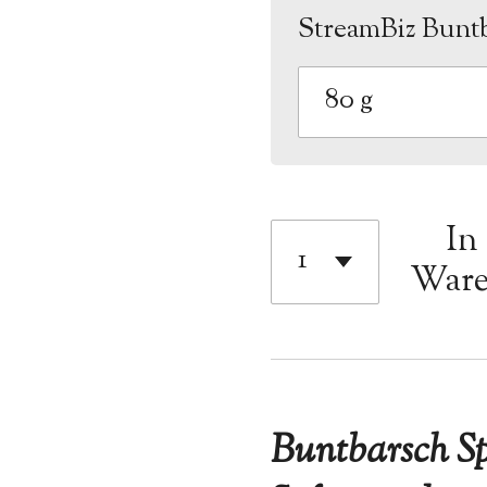
StreamBiz Bunt
In
Ware
Buntbarsch Sp