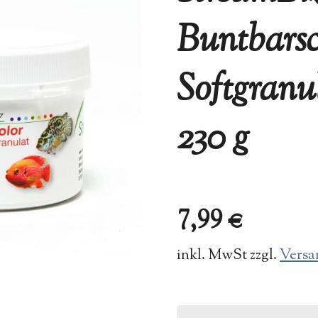
Buntbars
Softgranu
230 g
7,99 €
inkl. MwSt zzgl.
Versa