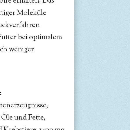
offe erhalten. Das
ttiger Moleküle
uckverfahren
Futter bei optimalem
ch weniger
:
benerzeugnisse,
 Öle und Fette,