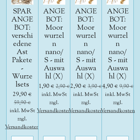
SPAR
ANGE
ANGE
ANGE
ANGE
BOT:
BOT:
BOT:
BOT:
Moor
Moor
Moor
verschi
wurzel
wurzel
wurzel
edene
n
n
n
Ast
nano/
nano/
nano/
Pakete
S - mit
S - mit
S - mit
-
Auswa
Auswa
Auswa
Wurze
hl (X)
hl (X)
hl (X)
lsets
1,90 €
2,90 €
4,90 €
2,90 €
3,90 €
9,90 €
29,90 €
inkl. MwSt
inkl. MwSt
inkl. MwSt
59,90 €
zzgl.
zzgl.
zzgl.
inkl. MwSt
Versandkosten
Versandkosten
Versandkosten
zzgl.
Versandkosten