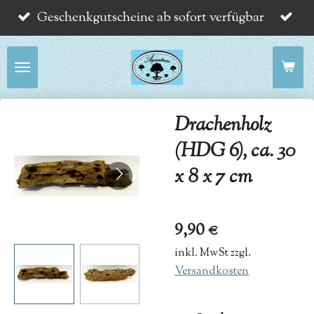
Geschenkgutscheine ab sofort verfügbar
Zum
Hauptinhalt
springen
Drachenholz
(HDG 6), ca. 30
x 8 x 7 cm
9,90 €
inkl. MwSt zzgl.
Versandkosten