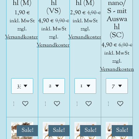
hl (M)
hl
hl (M)
nano/
(VS)
S - mit
1,90 €
2,90 €
4,90 €
Auswa
4,90 €
inkl. MwSt
9,90 €
inkl. MwSt
hl
zzgl.
inkl. MwSt
zzgl.
(SC)
Versandkosten
zzgl.
Versandkosten
4,90 €
Versandkosten
6,90 €
inkl. MwSt
zzgl.
Versandkosten
In den Warenkorb
In den Warenkorb
In den Warenkorb
In den War
Sale!
Sale!
Sale!
Sale!