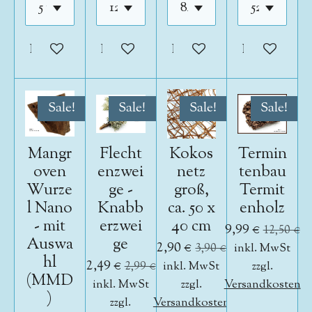
In den Warenkorb
In den Warenkorb
In den Warenkorb
In den War
Sale!
Sale!
Sale!
Sale!
Mangr
Flecht
Kokos
Termin
oven
enzwei
netz
tenbau
Wurze
ge -
groß,
Termit
l Nano
Knabb
ca. 50 x
enholz
- mit
erzwei
40 cm
9,99 €
12,50 €
Auswa
ge
2,90 €
3,90 €
inkl. MwSt
hl
2,49 €
2,99 €
inkl. MwSt
zzgl.
(MMD
inkl. MwSt
zzgl.
Versandkosten
)
zzgl.
Versandkosten