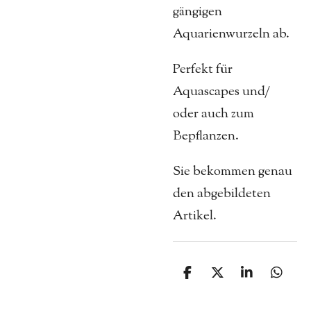
gängigen
Aquarienwurzeln ab.
Perfekt für
Aquascapes und/
oder auch zum
Bepflanzen.
Sie bekommen genau
den abgebildeten
Artikel.
T
T
T
T
e
e
e
e
i
i
i
i