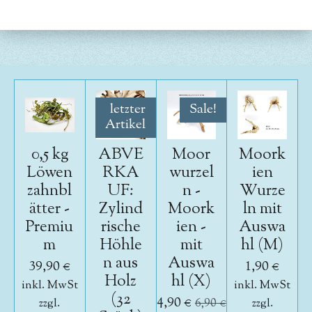
l
l
l
l
e
e
e
e
n
n
n
n
letzter
Sale!
Artikel
0,5 kg
ABVE
Moor
Moork
Löwen
RKA
wurzel
ien
zahnbl
UF:
n -
Wurze
ätter -
Zylind
Moork
ln mit
Premiu
rische
ien -
Auswa
m
Höhle
mit
hl (M)
n aus
Auswa
39,90 €
1,90 €
Holz
hl (X)
inkl. MwSt
inkl. MwSt
(32
4,90 €
zzgl.
6,90 €
zzgl.