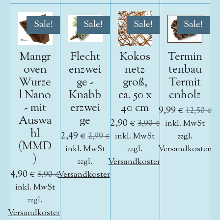
Sale!
Sale!
Sale!
Sale!
Mangr
Flecht
Kokos
Termin
oven
enzwei
netz
tenbau
Wurze
ge -
groß,
Termit
l Nano
Knabb
ca. 50 x
enholz
- mit
erzwei
40 cm
9,99 €
12,50 €
Auswa
ge
2,90 €
3,90 €
inkl. MwSt
hl
2,49 €
2,99 €
inkl. MwSt
zzgl.
(MMD
inkl. MwSt
zzgl.
Versandkosten
)
zzgl.
Versandkosten
4,90 €
5,90 €
Versandkosten
inkl. MwSt
zzgl.
Versandkosten