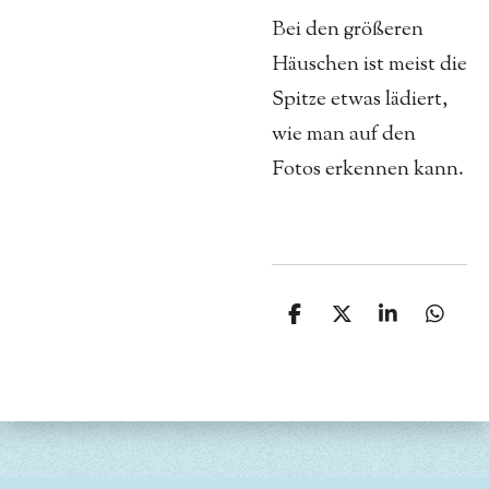
Bei den größeren
Häuschen ist meist die
Spitze etwas lädiert,
wie man auf den
Fotos erkennen kann.
T
T
T
T
e
e
e
e
i
i
i
i
l
l
l
l
e
e
e
e
n
n
n
n