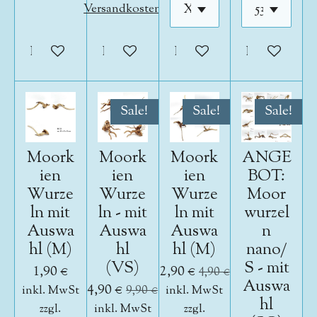
Versandkosten
In den Warenkorb
In den Warenkorb
In den Warenkorb
In den War
Sale!
Sale!
Sale!
Moork
Moork
Moork
ANGE
ien
ien
ien
BOT:
Wurze
Wurze
Wurze
Moor
ln mit
ln - mit
ln mit
wurzel
Auswa
Auswa
Auswa
n
hl (M)
hl
hl (M)
nano/
(VS)
S - mit
1,90 €
2,90 €
4,90 €
Auswa
4,90 €
inkl. MwSt
9,90 €
inkl. MwSt
hl
zzgl.
inkl. MwSt
zzgl.