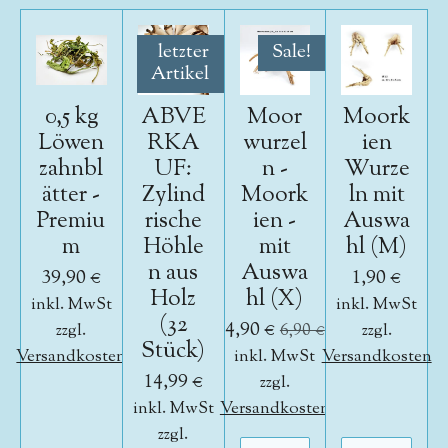
letzter
Sale!
Artikel
0,5 kg
ABVE
Moor
Moork
Löwen
RKA
wurzel
ien
zahnbl
UF:
n -
Wurze
ätter -
Zylind
Moork
ln mit
Premiu
rische
ien -
Auswa
m
Höhle
mit
hl (M)
n aus
Auswa
39,90 €
1,90 €
Holz
hl (X)
inkl. MwSt
inkl. MwSt
(32
4,90 €
zzgl.
6,90 €
zzgl.
Stück)
Versandkosten
inkl. MwSt
Versandkosten
14,99 €
zzgl.
inkl. MwSt
Versandkosten
zzgl.