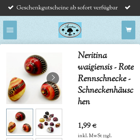
Geschenkgutscheine ab sofort verfügbar
Zum
Hauptinhalt
springen
Neritina
waigiensis - Rote
Rennschnecke -
Schneckenhäusc
hen
1,99 €
inkl. MwSt zzgl.