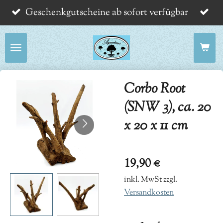
Geschenkgutscheine ab sofort verfügbar
Zum
Hauptinhalt
springen
Corbo Root
(SNW 3), ca. 20
x 20 x 11 cm
19,90 €
inkl. MwSt zzgl.
Versandkosten