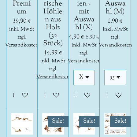
Premi
rische
ien -
Auswa
um
Höhle
mit
hl (M)
n aus
Auswa
39,90 €
1,90 €
Holz
hl (X)
inkl. MwSt
inkl. MwSt
(32
4,90 €
zzgl.
6,90 €
zzgl.
Stück)
Versandkosten
inkl. MwSt
Versandkosten
14,99 €
zzgl.
inkl. MwSt
Versandkosten
zzgl.
Versandkosten
In den Warenkorb
In den Warenkorb
In den Warenkorb
In den War
Sale!
Sale!
Sale!