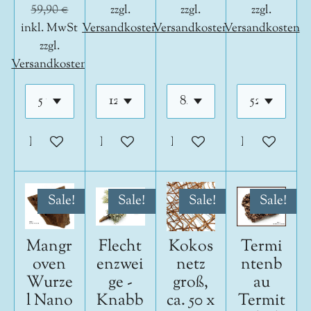
59,90 €
zzgl.
zzgl.
zzgl.
inkl. MwSt
Versandkosten
Versandkosten
Versandkosten
zzgl.
Versandkosten
In den Warenkorb
In den Warenkorb
In den Warenkorb
In den War
Sale!
Sale!
Sale!
Sale!
Mangr
Flecht
Kokos
Termi
oven
enzwei
netz
ntenb
Wurze
ge -
groß,
au
l Nano
Knabb
ca. 50 x
Termit