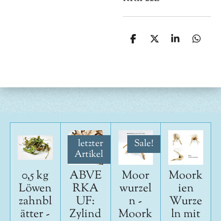
T
T
T
T
e
e
e
e
i
i
i
i
l
l
l
l
e
e
e
e
n
n
n
n
letzter
Sale!
Artikel
0,5 kg
ABVE
Moor
Moork
Löwen
RKA
wurzel
ien
zahnbl
UF:
n -
Wurze
ätter -
Zylind
Moork
ln mit