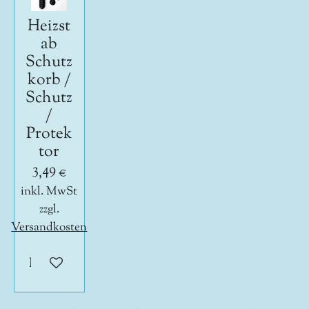
Heizst
ab
Schutz
korb /
Schutz
/
Protek
tor
3,49 €
inkl. MwSt
zzgl.
Versandkosten
In den Warenkorb