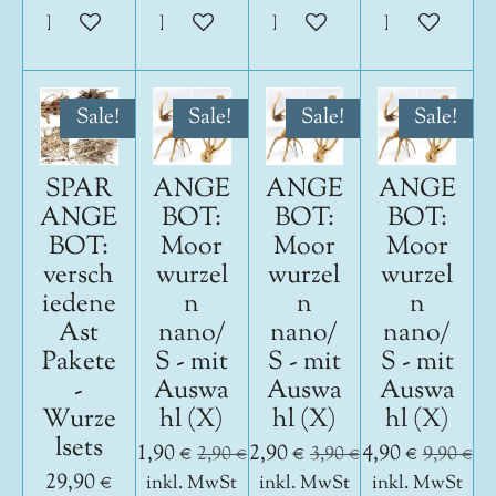
In den Warenkorb
In den Warenkorb
In den Warenkorb
In den War
Sale!
Sale!
Sale!
Sale!
SPAR
ANGE
ANGE
ANGE
ANGE
BOT:
BOT:
BOT:
BOT:
Moor
Moor
Moor
versch
wurzel
wurzel
wurzel
iedene
n
n
n
Ast
nano/
nano/
nano/
Pakete
S - mit
S - mit
S - mit
-
Auswa
Auswa
Auswa
Wurze
hl (X)
hl (X)
hl (X)
lsets
1,90 €
2,90 €
4,90 €
2,90 €
3,90 €
9,90 €
29,90 €
inkl. MwSt
inkl. MwSt
inkl. MwSt