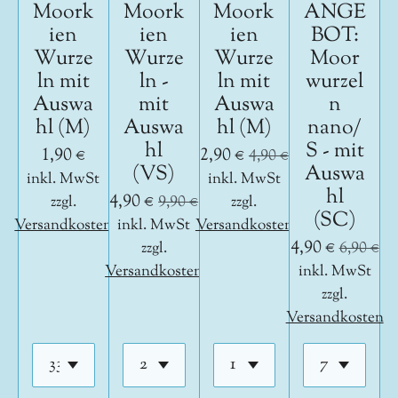
Moork
Moork
Moork
ANGE
ien
ien
ien
BOT:
Wurze
Wurze
Wurze
Moor
ln mit
ln -
ln mit
wurzel
Auswa
mit
Auswa
n
hl (M)
Auswa
hl (M)
nano/
hl
S - mit
1,90 €
2,90 €
4,90 €
(VS)
Auswa
inkl. MwSt
inkl. MwSt
hl
4,90 €
zzgl.
9,90 €
zzgl.
(SC)
Versandkosten
inkl. MwSt
Versandkosten
4,90 €
zzgl.
6,90 €
Versandkosten
inkl. MwSt
zzgl.
Versandkosten