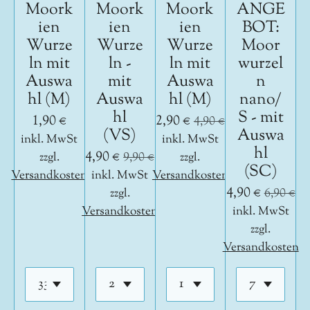
Moork
Moork
Moork
ANGE
ien
ien
ien
BOT:
Wurze
Wurze
Wurze
Moor
ln mit
ln -
ln mit
wurzel
Auswa
mit
Auswa
n
hl (M)
Auswa
hl (M)
nano/
hl
S - mit
1,90 €
2,90 €
4,90 €
(VS)
Auswa
inkl. MwSt
inkl. MwSt
hl
4,90 €
zzgl.
9,90 €
zzgl.
(SC)
Versandkosten
inkl. MwSt
Versandkosten
4,90 €
zzgl.
6,90 €
Versandkosten
inkl. MwSt
zzgl.
Versandkosten