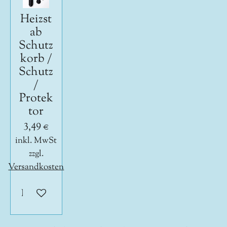
Heizst
ab
Schutz
korb /
Schutz
/
Protek
tor
3,49 €
inkl. MwSt
zzgl.
Versandkosten
In den Warenkorb