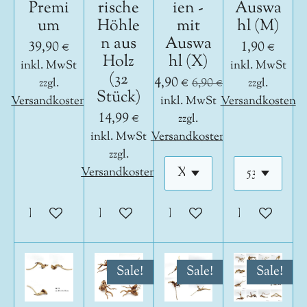
Premi
rische
ien -
Auswa
um
Höhle
mit
hl (M)
n aus
Auswa
39,90 €
1,90 €
Holz
hl (X)
inkl. MwSt
inkl. MwSt
(32
4,90 €
zzgl.
6,90 €
zzgl.
Stück)
Versandkosten
inkl. MwSt
Versandkosten
14,99 €
zzgl.
inkl. MwSt
Versandkosten
zzgl.
Versandkosten
In den Warenkorb
In den Warenkorb
In den Warenkorb
In den War
Sale!
Sale!
Sale!