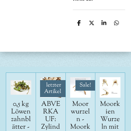
T
T
T
T
e
e
e
e
i
i
i
i
l
l
l
l
e
e
e
e
n
n
n
n
letzter
Sale!
Artikel
0,5 kg
ABVE
Moor
Moork
Löwen
RKA
wurzel
ien
zahnbl
UF:
n -
Wurze
ätter -
Zylind
Moork
ln mit