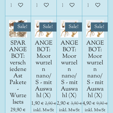
In den Warenkorb
In den Warenkorb
In den Warenkorb
In den War
Sale!
Sale!
Sale!
Sale!
SPAR
ANGE
ANGE
ANGE
ANGE
BOT:
BOT:
BOT:
BOT:
Moor
Moor
Moor
versch
wurzel
wurzel
wurzel
iedene
n
n
n
Ast
nano/
nano/
nano/
Pakete
S - mit
S - mit
S - mit
-
Auswa
Auswa
Auswa
Wurze
hl (X)
hl (X)
hl (X)
lsets
1,90 €
2,90 €
4,90 €
2,90 €
3,90 €
9,90 €
29,90 €
inkl. MwSt
inkl. MwSt
inkl. MwSt