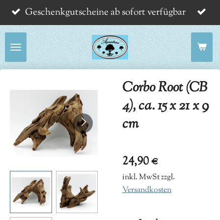
Geschenkgutscheine ab sofort verfügbar
Zum
Hauptinhalt
springen
Corbo Root (CB
4), ca. 15 x 21 x 9
cm
24,90 €
inkl. MwSt zzgl.
Versandkosten