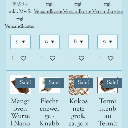
59,90 €
zzgl.
zzgl.
zzgl.
inkl. MwSt
Versandkosten
Versandkosten
Versandkosten
zzgl.
Versandkosten
In den Warenkorb
In den Warenkorb
In den Warenkorb
In den War
Sale!
Sale!
Sale!
Sale!
Mangr
Flecht
Kokos
Termi
oven
enzwei
netz
ntenb
Wurze
ge -
groß,
au
l Nano
Knabb
ca. 50 x
Termit