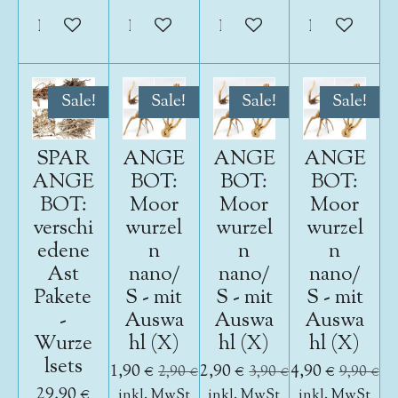
In den Warenkorb
In den Warenkorb
In den Warenkorb
In den War
Sale!
Sale!
Sale!
Sale!
SPAR
ANGE
ANGE
ANGE
ANGE
BOT:
BOT:
BOT:
BOT:
Moor
Moor
Moor
verschi
wurzel
wurzel
wurzel
edene
n
n
n
Ast
nano/
nano/
nano/
Pakete
S - mit
S - mit
S - mit
-
Auswa
Auswa
Auswa
Wurze
hl (X)
hl (X)
hl (X)
lsets
1,90 €
2,90 €
4,90 €
2,90 €
3,90 €
9,90 €
29,90 €
inkl. MwSt
inkl. MwSt
inkl. MwSt