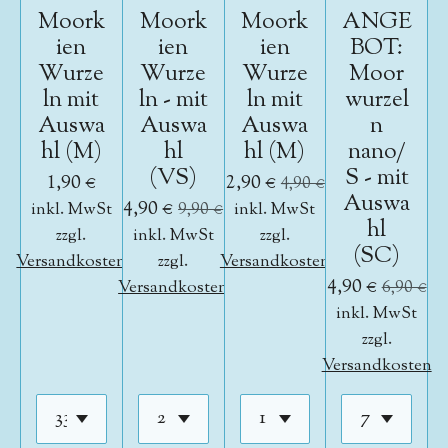
Moork
Moork
Moork
ANGE
ien
ien
ien
BOT:
Wurze
Wurze
Wurze
Moor
ln mit
ln - mit
ln mit
wurzel
Auswa
Auswa
Auswa
n
hl (M)
hl
hl (M)
nano/
(VS)
S - mit
1,90 €
2,90 €
4,90 €
Auswa
4,90 €
inkl. MwSt
9,90 €
inkl. MwSt
hl
zzgl.
inkl. MwSt
zzgl.
(SC)
Versandkosten
zzgl.
Versandkosten
4,90 €
Versandkosten
6,90 €
inkl. MwSt
zzgl.
Versandkosten