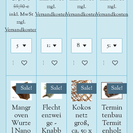
59,90 €
zzgl.
zzgl.
zzgl.
inkl. MwSt
Versandkosten
Versandkosten
Versandkosten
zzgl.
Versandkosten
In den Warenkorb
In den Warenkorb
In den Warenkorb
In den War
Sale!
Sale!
Sale!
Sale!
Mangr
Flecht
Kokos
Termin
oven
enzwei
netz
tenbau
Wurze
ge -
groß,
Termit
l Nano
Knabb
ca. 50 x
enholz