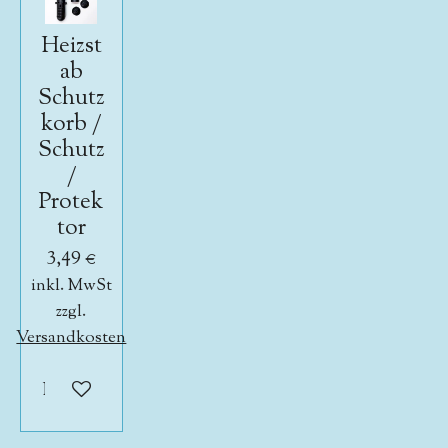
Heizst
ab
Schutz
korb /
Schutz
/
Protek
tor
3,49 €
inkl. MwSt
zzgl.
Versandkosten
In den Warenkorb