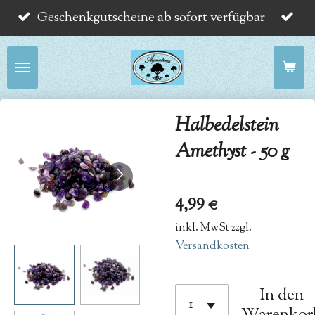
Geschenkgutscheine ab sofort verfügbar
Zum
Hauptinhalt
springen
Halbedelstein
Amethyst - 50 g
4,99 €
inkl. MwSt zzgl.
Versandkosten
In den
Warenkor