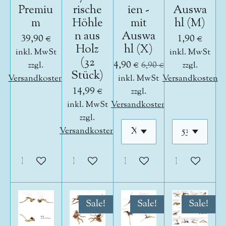
Premiu
rische
ien -
Auswa
m
Höhle
mit
hl (M)
n aus
Auswa
39,90 €
1,90 €
Holz
hl (X)
inkl. MwSt
inkl. MwSt
(32
4,90 €
zzgl.
6,90 €
zzgl.
Stück)
Versandkosten
inkl. MwSt
Versandkosten
14,99 €
zzgl.
inkl. MwSt
Versandkosten
zzgl.
Versandkosten
In den Warenkorb
In den Warenkorb
In den Warenkorb
In den War
Sale!
Sale!
Sale!