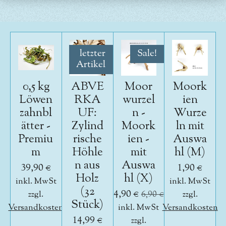
letzter
Sale!
Artikel
0,5 kg
ABVE
Moor
Moork
Löwen
RKA
wurzel
ien
zahnbl
UF:
n -
Wurze
ätter -
Zylind
Moork
ln mit
Premiu
rische
ien -
Auswa
m
Höhle
mit
hl (M)
n aus
Auswa
39,90 €
1,90 €
Holz
hl (X)
inkl. MwSt
inkl. MwSt
(32
4,90 €
zzgl.
6,90 €
zzgl.
Stück)
Versandkosten
inkl. MwSt
Versandkosten
14,99 €
zzgl.