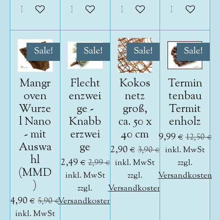
In den Warenkorb
In den Warenkorb
In den Warenkorb
In den War
Sale!
Sale!
Sale!
Sale!
Mangr
Flecht
Kokos
Termin
oven
enzwei
netz
tenbau
Wurze
ge -
groß,
Termit
l Nano
Knabb
ca. 50 x
enholz
- mit
erzwei
40 cm
9,99 €
12,50 €
Auswa
ge
2,90 €
3,90 €
inkl. MwSt
hl
2,49 €
2,99 €
inkl. MwSt
zzgl.
(MMD
inkl. MwSt
zzgl.
Versandkosten
)
zzgl.
Versandkosten
4,90 €
5,90 €
Versandkosten
inkl. MwSt