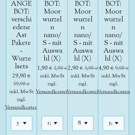
ANGE
BOT:
BOT:
BOT:
BOT:
Moor
Moor
Moor
verschi
wurzel
wurzel
wurzel
edene
n
n
n
Ast
nano/
nano/
nano/
Pakete
S - mit
S - mit
S - mit
-
Auswa
Auswa
Auswa
Wurze
hl (X)
hl (X)
hl (X)
lsets
1,90 €
2,90 €
4,90 €
2,90 €
3,90 €
9,90 €
29,90 €
inkl. MwSt
inkl. MwSt
inkl. MwSt
59,90 €
zzgl.
zzgl.
zzgl.
inkl. MwSt
Versandkosten
Versandkosten
Versandkosten
zzgl.
Versandkosten