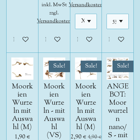
inkl. MwSt
Versandkosten
zzgl.
Versandkosten
In den Warenkorb
In den Warenkorb
In den Warenkorb
In den War
Sale!
Sale!
Sale!
Moork
Moork
Moork
ANGE
ien
ien
ien
BOT:
Wurze
Wurze
Wurze
Moor
ln mit
ln - mit
ln mit
wurzel
Auswa
Auswa
Auswa
n
hl (M)
hl
hl (M)
nano/
(VS)
S - mit
1,90 €
2,90 €
4,90 €