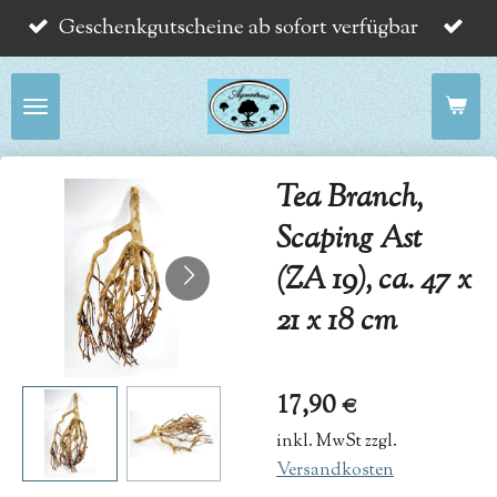
Geschenkgutscheine ab sofort verfügbar
Zum
Hauptinhalt
springen
Tea Branch,
Scaping Ast
(ZA 19), ca. 47 x
21 x 18 cm
17,90 €
inkl. MwSt zzgl.
Versandkosten