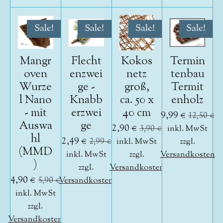
Sale!
Sale!
Sale!
Sale!
Mangr
Flecht
Kokos
Termin
oven
enzwei
netz
tenbau
Wurze
ge -
groß,
Termit
l Nano
Knabb
ca. 50 x
enholz
- mit
erzwei
40 cm
9,99 €
12,50 €
Auswa
ge
2,90 €
3,90 €
inkl. MwSt
hl
2,49 €
2,99 €
inkl. MwSt
zzgl.
(MMD
inkl. MwSt
zzgl.
Versandkosten
)
zzgl.
Versandkosten
4,90 €
5,90 €
Versandkosten
inkl. MwSt
zzgl.
Versandkosten