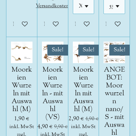
Versandkosten
In den Warenkorb
In den Warenkorb
In den Warenkorb
In den War
Sale!
Sale!
Sale!
Moork
Moork
Moork
ANGE
ien
ien
ien
BOT:
Wurze
Wurze
Wurze
Moor
ln mit
ln - mit
ln mit
wurzel
Auswa
Auswa
Auswa
n
hl (M)
hl
hl (M)
nano/
(VS)
S - mit
1,90 €
2,90 €
4,90 €
Auswa
4,90 €
inkl. MwSt
9,90 €
inkl. MwSt
hl
zzgl.
inkl. MwSt
zzgl.