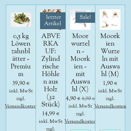
letzter
Sale!
Artikel
0,5 kg
ABVE
Moor
Moork
Löwen
RKA
wurzel
ien
zahnbl
UF:
n -
Wurze
ätter -
Zylind
Moork
ln mit
Premiu
rische
ien -
Auswa
m
Höhle
mit
hl (M)
n aus
Auswa
39,90 €
1,90 €
Holz
hl (X)
inkl. MwSt
inkl. MwSt
(32
4,90 €
zzgl.
6,90 €
zzgl.
Stück)
Versandkosten
inkl. MwSt
Versandkosten
14,99 €
zzgl.
inkl. MwSt
Versandkosten
zzgl.