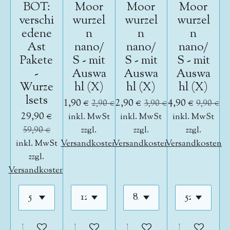
BOT:
Moor
Moor
Moor
verschi
wurzel
wurzel
wurzel
edene
n
n
n
Ast
nano/
nano/
nano/
Pakete
S - mit
S - mit
S - mit
-
Auswa
Auswa
Auswa
Wurze
hl (X)
hl (X)
hl (X)
lsets
1,90 €
2,90 €
4,90 €
2,90 €
3,90 €
9,90 €
29,90 €
inkl. MwSt
inkl. MwSt
inkl. MwSt
59,90 €
zzgl.
zzgl.
zzgl.
inkl. MwSt
Versandkosten
Versandkosten
Versandkosten
zzgl.
Versandkosten
In den Warenkorb
In den Warenkorb
In den Warenkorb
In den War