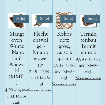
Sale!
Sale!
Sale!
Sale!
Mangr
Flecht
Kokos
Termin
oven
enzwei
netz
tenbau
Wurze
ge -
groß,
Termit
l Nano
Knabb
ca. 50 x
enholz
- mit
erzwei
40 cm
9,99 €
12,50 €
Auswa
ge
2,90 €
3,90 €
inkl. MwSt
hl
2,49 €
2,99 €
inkl. MwSt
zzgl.
(MMD
inkl. MwSt
zzgl.
Versandkosten
)
zzgl.
Versandkosten
4,90 €
5,90 €
Versandkosten
inkl. MwSt
zzgl.