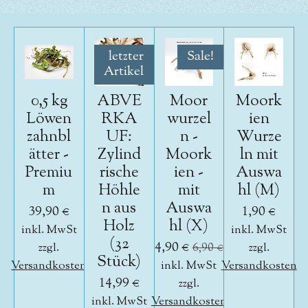
letzter
Sale!
Artikel
0,5 kg
ABVE
Moor
Moork
Löwen
RKA
wurzel
ien
zahnbl
UF:
n -
Wurze
ätter -
Zylind
Moork
ln mit
Premiu
rische
ien -
Auswa
m
Höhle
mit
hl (M)
n aus
Auswa
39,90 €
1,90 €
Holz
hl (X)
inkl. MwSt
inkl. MwSt
(32
4,90 €
zzgl.
6,90 €
zzgl.
Stück)
Versandkosten
inkl. MwSt
Versandkosten
14,99 €
zzgl.
inkl. MwSt
Versandkosten