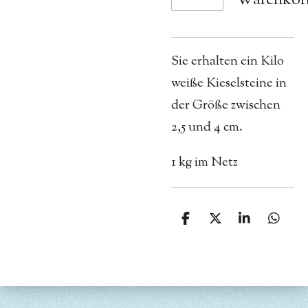
Sie erhalten ein Kilo
weiße Kieselsteine in
der Größe zwischen
2,5 und 4 cm.
1 kg im Netz
T
T
T
T
e
e
e
e
i
i
i
i
l
l
l
l
e
e
e
e
n
n
n
n