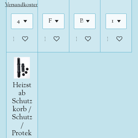
Versandkosten
In den Warenkorb
In den Warenkorb
In den Warenkorb
In den War
Heizst
ab
Schutz
korb /
Schutz
/
Protek