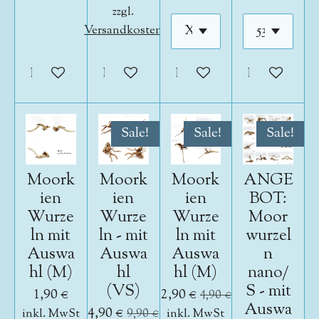
zzgl.
Versandkosten
In den Warenkorb
In den Warenkorb
In den Warenkorb
In den War
Sale!
Sale!
Sale!
Moork
Moork
Moork
ANGE
ien
ien
ien
BOT:
Wurze
Wurze
Wurze
Moor
ln mit
ln - mit
ln mit
wurzel
Auswa
Auswa
Auswa
n
hl (M)
hl
hl (M)
nano/
(VS)
S - mit
1,90 €
2,90 €
4,90 €
Auswa
4,90 €
inkl. MwSt
9,90 €
inkl. MwSt