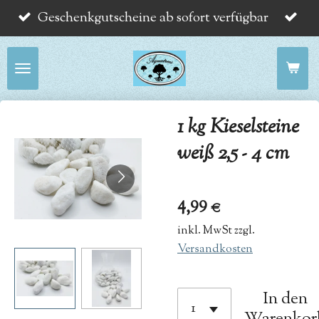
Geschenkgutscheine ab sofort verfügbar
Zum
Hauptinhalt
springen
1 kg Kieselsteine
weiß 2,5 - 4 cm
4,99 €
inkl. MwSt zzgl.
Versandkosten
In den
Warenkor