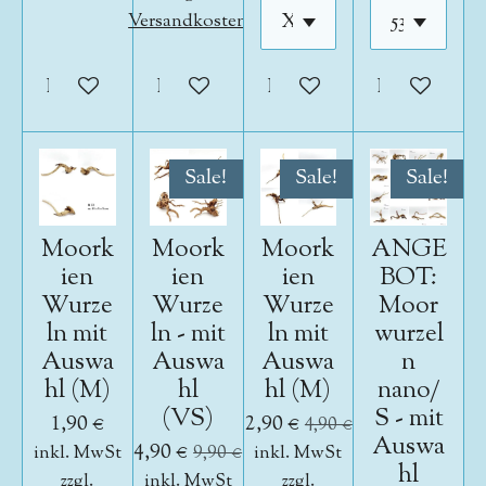
Versandkosten
In den Warenkorb
In den Warenkorb
In den Warenkorb
In den War
Sale!
Sale!
Sale!
Moork
Moork
Moork
ANGE
ien
ien
ien
BOT:
Wurze
Wurze
Wurze
Moor
ln mit
ln - mit
ln mit
wurzel
Auswa
Auswa
Auswa
n
hl (M)
hl
hl (M)
nano/
(VS)
S - mit
1,90 €
2,90 €
4,90 €
Auswa
4,90 €
inkl. MwSt
9,90 €
inkl. MwSt
hl
zzgl.
inkl. MwSt
zzgl.