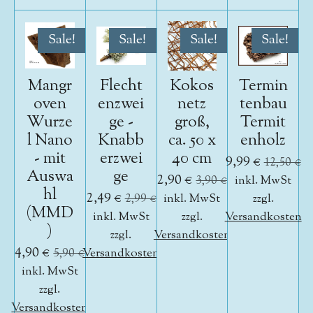
Sale!
Sale!
Sale!
Sale!
Mangr
Flecht
Kokos
Termin
oven
enzwei
netz
tenbau
Wurze
ge -
groß,
Termit
l Nano
Knabb
ca. 50 x
enholz
- mit
erzwei
40 cm
9,99 €
12,50 €
Auswa
ge
2,90 €
3,90 €
inkl. MwSt
hl
2,49 €
2,99 €
inkl. MwSt
zzgl.
(MMD
inkl. MwSt
zzgl.
Versandkosten
)
zzgl.
Versandkosten
4,90 €
5,90 €
Versandkosten
inkl. MwSt
zzgl.
Versandkosten