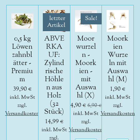
letzter
Sale!
Artikel
0,5 kg
ABVE
Moor
Moork
Löwen
RKA
wurzel
ien
zahnbl
UF:
n -
Wurze
ätter -
Zylind
Moork
ln mit
Premiu
rische
ien -
Auswa
m
Höhle
mit
hl (M)
n aus
Auswa
39,90 €
1,90 €
Holz
hl (X)
inkl. MwSt
inkl. MwSt
(32
4,90 €
zzgl.
6,90 €
zzgl.
Stück)
Versandkosten
inkl. MwSt
Versandkosten
14,99 €
zzgl.
inkl. MwSt
Versandkosten
zzgl.