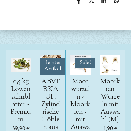
T
T
T
T
e
e
e
e
i
i
i
i
l
l
l
l
e
e
e
e
n
n
n
n
letzter
Sale!
Artikel
0,5 kg
ABVE
Moor
Moork
Löwen
RKA
wurzel
ien
zahnbl
UF:
n -
Wurze
ätter -
Zylind
Moork
ln mit
Premiu
rische
ien -
Auswa
m
Höhle
mit
hl (M)
n aus
Auswa
39,90 €
1,90 €