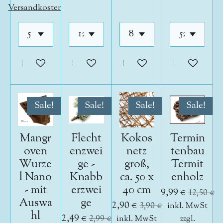
Versandkosten
In den Warenkorb
In den Warenkorb
In den Warenkorb
In den War
Sale!
Sale!
Sale!
Sale!
Mangr
Flecht
Kokos
Termin
oven
enzwei
netz
tenbau
Wurze
ge -
groß,
Termit
l Nano
Knabb
ca. 50 x
enholz
- mit
erzwei
40 cm
9,99 €
12,50 €
Auswa
ge
2,90 €
3,90 €
inkl. MwSt
hl
2,49 €
2,99 €
inkl. MwSt
zzgl.