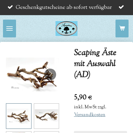
Geschenkgutscheine ab sofort verfügbar
Zum
Hauptinhalt
springen
Scaping Äste
mit Auswahl
(AD)
5,90 €
inkl. MwSt zzgl.
Versandkosten