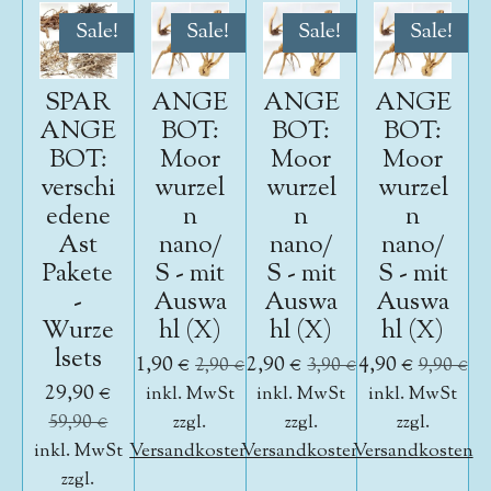
Sale!
Sale!
Sale!
Sale!
SPAR
ANGE
ANGE
ANGE
ANGE
BOT:
BOT:
BOT:
BOT:
Moor
Moor
Moor
verschi
wurzel
wurzel
wurzel
edene
n
n
n
Ast
nano/
nano/
nano/
Pakete
S - mit
S - mit
S - mit
-
Auswa
Auswa
Auswa
Wurze
hl (X)
hl (X)
hl (X)
lsets
1,90 €
2,90 €
4,90 €
2,90 €
3,90 €
9,90 €
29,90 €
inkl. MwSt
inkl. MwSt
inkl. MwSt
59,90 €
zzgl.
zzgl.
zzgl.
inkl. MwSt
Versandkosten
Versandkosten
Versandkosten
zzgl.