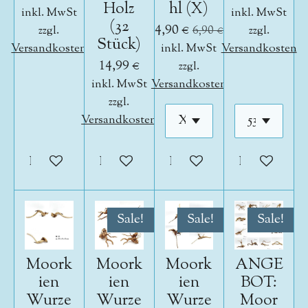
Holz
hl (X)
inkl. MwSt
inkl. MwSt
(32
4,90 €
zzgl.
6,90 €
zzgl.
Stück)
Versandkosten
inkl. MwSt
Versandkosten
14,99 €
zzgl.
inkl. MwSt
Versandkosten
zzgl.
Versandkosten
In den Warenkorb
In den Warenkorb
In den Warenkorb
In den War
Sale!
Sale!
Sale!
Moork
Moork
Moork
ANGE
ien
ien
ien
BOT:
Wurze
Wurze
Wurze
Moor