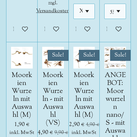
zzgl.
Versandkosten
In den Warenkorb
In den Warenkorb
In den Warenkorb
In den War
Sale!
Sale!
Sale!
Moork
Moork
Moork
ANGE
ien
ien
ien
BOT:
Wurze
Wurze
Wurze
Moor
ln mit
ln - mit
ln mit
wurzel
Auswa
Auswa
Auswa
n
hl (M)
hl
hl (M)
nano/
(VS)
S - mit
1,90 €
2,90 €
4,90 €
Auswa
4,90 €
inkl. MwSt
9,90 €
inkl. MwSt