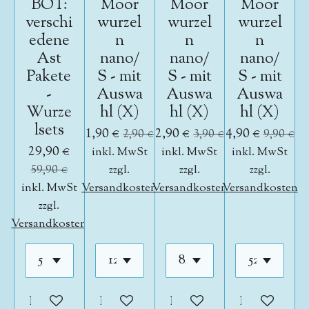
BOT:
Moor
Moor
Moor
verschi
wurzel
wurzel
wurzel
edene
n
n
n
Ast
nano/
nano/
nano/
Pakete
S - mit
S - mit
S - mit
-
Auswa
Auswa
Auswa
Wurze
hl (X)
hl (X)
hl (X)
lsets
1,90 €
2,90 €
4,90 €
2,90 €
3,90 €
9,90 €
29,90 €
inkl. MwSt
inkl. MwSt
inkl. MwSt
59,90 €
zzgl.
zzgl.
zzgl.
inkl. MwSt
Versandkosten
Versandkosten
Versandkosten
zzgl.
Versandkosten
In den Warenkorb
In den Warenkorb
In den Warenkorb
In den War