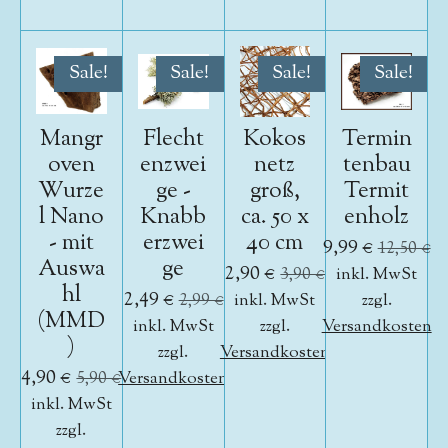
Sale!
Sale!
Sale!
Sale!
Mangr
Flecht
Kokos
Termin
oven
enzwei
netz
tenbau
Wurze
ge -
groß,
Termit
l Nano
Knabb
ca. 50 x
enholz
- mit
erzwei
40 cm
9,99 €
12,50 €
Auswa
ge
2,90 €
3,90 €
inkl. MwSt
hl
2,49 €
2,99 €
inkl. MwSt
zzgl.
(MMD
inkl. MwSt
zzgl.
Versandkosten
)
zzgl.
Versandkosten
4,90 €
5,90 €
Versandkosten
inkl. MwSt
zzgl.