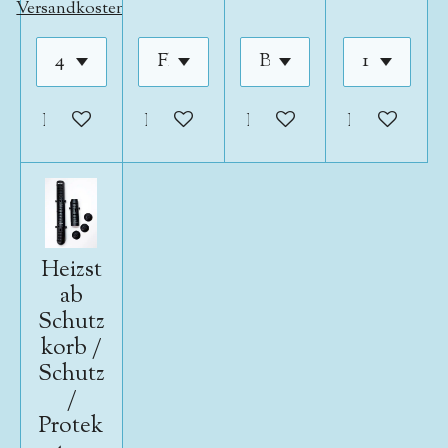
Versandkosten
In den Warenkorb
In den Warenkorb
In den Warenkorb
In den War
Heizst
ab
Schutz
korb /
Schutz
/
Protek