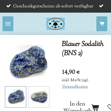
Geschenkgutscheine ab sofort verfügbar
Zum
Hauptinhalt
springen
Blauer Sodalith
(BNS 2)
14,90 €
inkl. MwSt zzgl.
Versandkosten
In den
Warenkorb