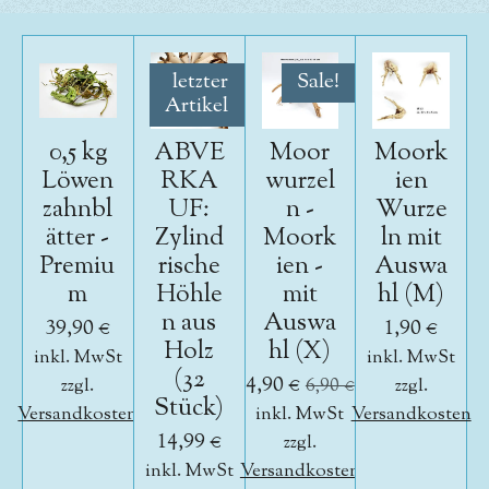
letzter
Sale!
Artikel
0,5 kg
ABVE
Moor
Moork
Löwen
RKA
wurzel
ien
zahnbl
UF:
n -
Wurze
ätter -
Zylind
Moork
ln mit
Premiu
rische
ien -
Auswa
m
Höhle
mit
hl (M)
n aus
Auswa
39,90 €
1,90 €
Holz
hl (X)
inkl. MwSt
inkl. MwSt
(32
4,90 €
zzgl.
6,90 €
zzgl.
Stück)
Versandkosten
inkl. MwSt
Versandkosten
14,99 €
zzgl.
inkl. MwSt
Versandkosten