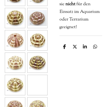
sie
nicht
für den
Einsatz im Aquarium
oder Terrarium
geeignet!
T
T
T
T
e
e
e
e
i
i
i
i
l
l
l
l
e
e
e
e
n
n
n
n