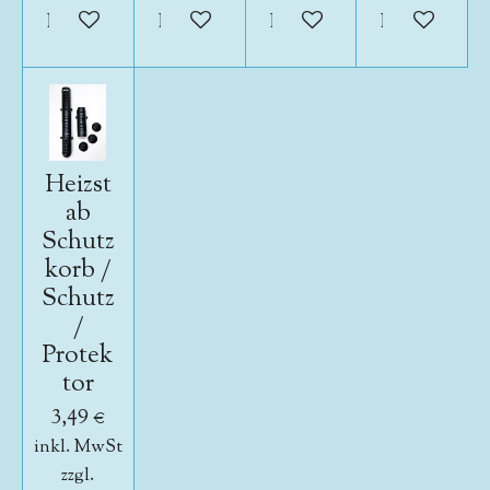
In den Warenkorb
In den Warenkorb
In den Warenkorb
In den War
Heizst
ab
Schutz
korb /
Schutz
/
Protek
tor
3,49 €
inkl. MwSt
zzgl.