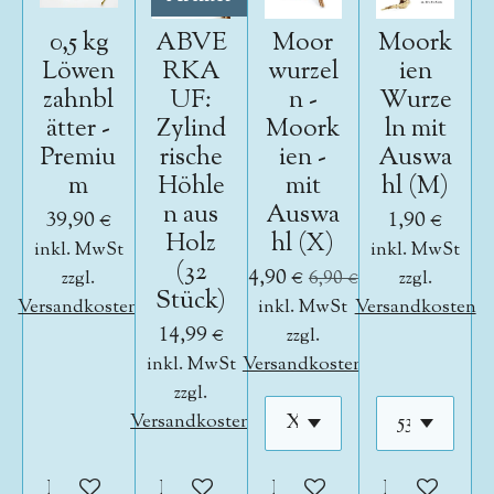
0,5 kg
ABVE
Moor
Moork
Löwen
RKA
wurzel
ien
zahnbl
UF:
n -
Wurze
ätter -
Zylind
Moork
ln mit
Premiu
rische
ien -
Auswa
m
Höhle
mit
hl (M)
n aus
Auswa
39,90 €
1,90 €
Holz
hl (X)
inkl. MwSt
inkl. MwSt
(32
4,90 €
zzgl.
6,90 €
zzgl.
Stück)
Versandkosten
inkl. MwSt
Versandkosten
14,99 €
zzgl.
inkl. MwSt
Versandkosten
zzgl.
Versandkosten
In den Warenkorb
In den Warenkorb
In den Warenkorb
In den War