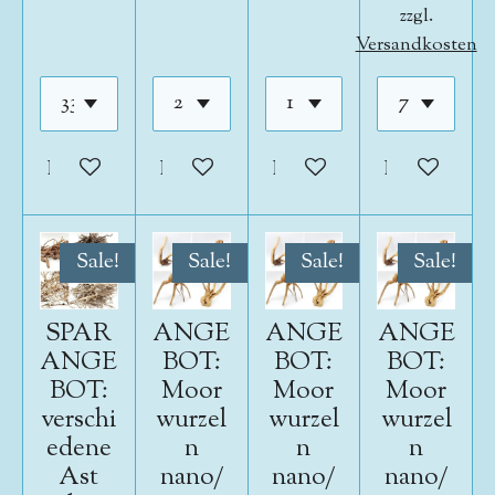
zzgl.
Versandkosten
In den Warenkorb
In den Warenkorb
In den Warenkorb
In den War
Sale!
Sale!
Sale!
Sale!
SPAR
ANGE
ANGE
ANGE
ANGE
BOT:
BOT:
BOT:
BOT:
Moor
Moor
Moor
verschi
wurzel
wurzel
wurzel
edene
n
n
n
Ast
nano/
nano/
nano/