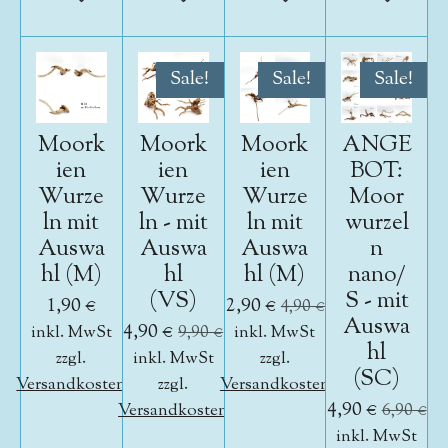
Sale!
Sale!
Sale!
Moork
Moork
Moork
ANGE
ien
ien
ien
BOT:
Wurze
Wurze
Wurze
Moor
ln mit
ln - mit
ln mit
wurzel
Auswa
Auswa
Auswa
n
hl (M)
hl
hl (M)
nano/
(VS)
S - mit
1,90 €
2,90 €
4,90 €
Auswa
4,90 €
inkl. MwSt
9,90 €
inkl. MwSt
hl
zzgl.
inkl. MwSt
zzgl.
(SC)
Versandkosten
zzgl.
Versandkosten
4,90 €
Versandkosten
6,90 €
inkl. MwSt