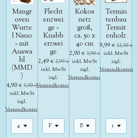
Mangr
Flecht
Kokos
Termin
oven
enzwei
netz
tenbau
Wurze
ge -
groß,
Termit
l Nano
Knabb
ca. 50 x
enholz
- mit
erzwei
40 cm
9,99 €
12,50 €
Auswa
ge
2,90 €
3,90 €
inkl. MwSt
hl
2,49 €
2,99 €
inkl. MwSt
zzgl.
(MMD
inkl. MwSt
zzgl.
Versandkosten
)
zzgl.
Versandkosten
4,90 €
5,90 €
Versandkosten
inkl. MwSt
zzgl.
Versandkosten