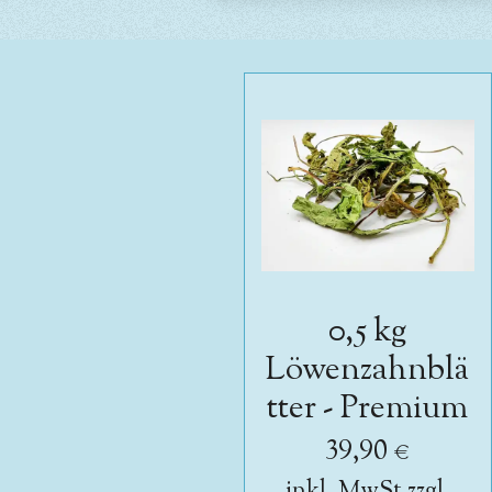
0,5 kg
Löwenzahnblä
tter - Premium
39,90 €
inkl. MwSt zzgl.