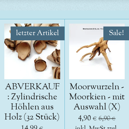
letzter Artikel
Sale!
ABVERKAUF
Moorwurzeln -
: Zylindrische
Moorkien - mit
Höhlen aus
Auswahl (X)
Holz (32 Stück)
4,90 €
6,90 €
14,99 €
inkl. MwSt zzgl.